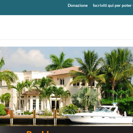
Donazione
Iscriviti qui per pot
y
eo