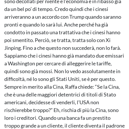
sono decollati per niente e l’economia è in ribasso già
da un bel po’ di tempo. Credo quindi che i cinesi
arriveranno a un accordo con Trump quando saranno
pronti e quando lo sarà lui. Anche perché ha già
condotto in passato una trattativa che i cinesi hanno
poi smentito. Perciò, se tratta, tratta solo con Xi
Jinping. Fino a che questo non succederà, non lo farà.
Sappiamo che i cinesi hanno già mandato due emissari
a Washington per cercare di alleggerire le tariffe,
quindi sono già mossi. Non lo vedo assolutamente in
difficoltà, né lo sono gli Stati Uniti, se è per questo.
Sempre in merito alla Cina, Raffa chiede: “Se la Cina,
che è una delle maggiori detentrici di titoli di Stato
americani, decidesse di venderli, l’USA non
rischierebbe troppo?” Eh, rischia di più la Cina, sono
loro i creditori. Quando una banca fa un prestito
troppo grande a un cliente, il cliente diventa il padrone