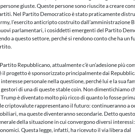
e persone giuste. Queste persone sono riuscite a creare con
artiti. Nel Partito Democratico è stato praticamente distr
army, l’esercito anticripto costruito dall’amministrazione B
i nuovi parlamentari, i cosiddetti emergenti del Partito Dem
ndo a questo settore, perché si rendono conto che ha un f
rtito.
 Partito Repubblicano, attualmente c’è un’adesione più co
 il progetto è sponsorizzato principalmente dai Repubblica
interesse personale nella questione, perché lui e la sua fam
i gestori di una di queste stable coin. Non dimentichiamo ch
 Trump è diventato molto più ricco di quanto lo fosse prima
 le criptovalute rappresentano il futuro: continueranno a o
obiliari, ma queste diventeranno secondarie. Detto quest
nerale della situazione in cui convergono diversi interessi:
conomici. Questa legge, infatti, ha ricevuto il via libera dal