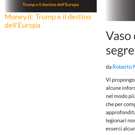
Money.it: Trump e il destino
dell'Europa
Vaso 
segre
da
Roberto 
Vi propongo 
alcune infor
nel modo più
che per comp
approfondita
legionari no
esserci alcun