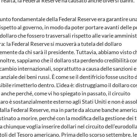
n realtà, la Federal Reserve ha causato anche diversi danni.
 punto fondamentale della Federal Reserve era garantire una
spetto al governo, in modo da poter portare avanti delle po
dollaro che fossero trasversali rispetto alle varie amministr
a: la Federal Reserve si muoverà a tutela del dollaro
mente da chi sarà il presidente. Tuttavia, abbiamo visto ch
inoltre, sappiamo che il dollaro sta perdendo credibilità co
scambio internazionali, soprattutto a causa delle sanzioni e
anziale dei beni russi. È come se il dentifricio fosse uscito 
bile rimetterlo dentro. L’idea è: distruggiamo il dollaro co
anche perché, come vi ho spiegato in passato, il circuito
laro è sostanzialmente esterno agli Stati Uniti e non è as
dalla Federal Reserve, ma in parte da alcune banche americ
stinato a morire, perché con la modifica della gestione dei t
a chiunque voglia inserire dollari nel circuito dell’eurodol
toli del Tesoro americano. Prima dello scorso settembre, l