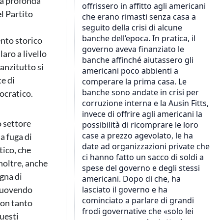
la profonda
l Partito
ento storico
laro a livello
anzitutto si
e di
ocratico.
o settore
a fuga di
tico, che
noltre, anche
gna di
 muovendo
non tanto
uesti