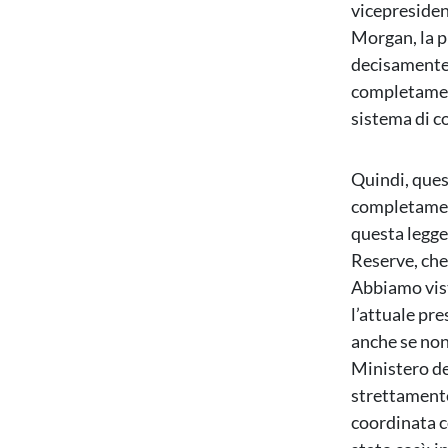
vicepresiden
Morgan, la p
decisamente 
completament
sistema di c
Quindi, ques
completament
questa legge
Reserve, che
Abbiamo vist
l’attuale pre
anche se non 
Ministero del
strettamente
coordinata c