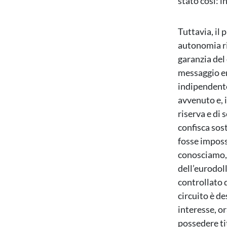
stato così: i
Tuttavia, il
autonomia ri
garanzia del 
messaggio er
indipendente
avvenuto e, 
riserva e di 
confisca sost
fosse impossi
conosciamo, 
dell’eurodol
controllato 
circuito è de
interesse, or
possedere ti