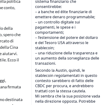
lla politica
ne conto,
lo della
to, spero che
rcato di
 della Cina
e aiutarvi.
le. Ecco il
ggi,
cana firmata
ano destinata