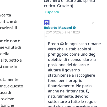
 certa
litiche di
azioni. Il
e ciò non è
me valuta di
 della
dal tubetto e
sì come lo
solutamente
ane, e questo
assi di
laro deve
e banche