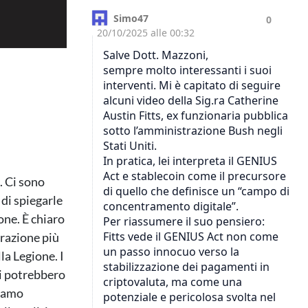
. Ci sono
di spiegarle
one. È chiaro
razione più
la Legione. I
ri potrebbero
tiamo