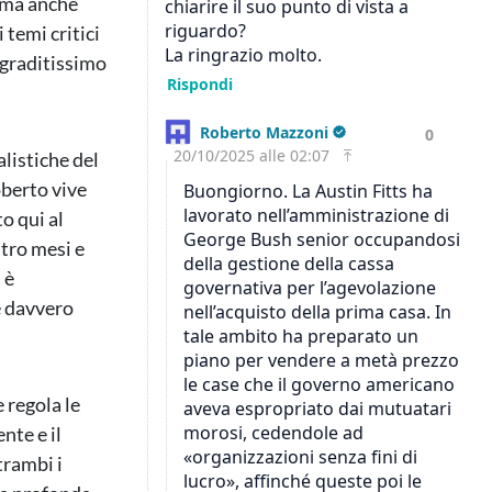
, ma anche
temi critici
 graditissimo
alistiche del
oberto vive
to qui al
ttro mesi e
 è
e davvero
 regola le
nte e il
trambi i