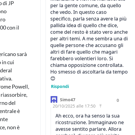
 di JP
ono
aro
00 con il
ericano sarà
in cui
ederal
ativa.
erome Powell,
 riassorbire,
erno del
entrale è
ente
ce, non è