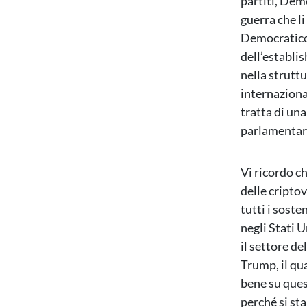
partiti, Dem
guerra che l
Democratico.
dell’establi
nella struttu
internaziona
tratta di un
parlamentari
Vi ricordo c
delle criptov
tutti i soste
negli Stati 
il settore d
Trump, il qu
bene su quest
perché si st