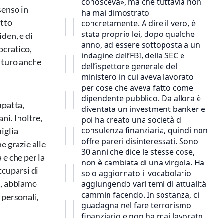
senso in
utto
iden, e di
ocratico,
uturo anche
mpatta,
ni. Inoltre,
iglia
e grazie alle
 e che per la
ccuparsi di
o, abbiamo
 personali,