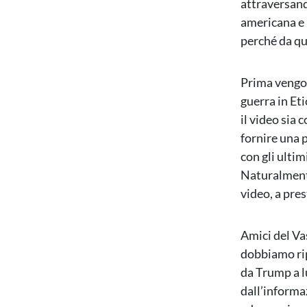
attraversand
americana e 
perché da qu
Prima vengono
guerra in Eti
il video sia 
fornire una 
con gli ultim
Naturalmente
video, a pres
Amici del Va
dobbiamo rip
da Trump a l
dall’informa