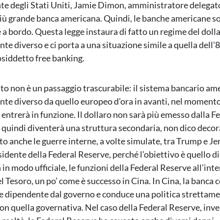
te degli Stati Uniti, Jamie Dimon, amministratore delegato
iù grande banca americana. Quindi, le banche americane s
a bordo. Questa legge instaura di fatto un regime del doll
e diverso e ci porta a una situazione simile a quella dell’8
osiddetto free banking.
to non è un passaggio trascurabile: il sistema bancario am
e diverso da quello europeo d’ora in avanti, nel momento 
 entrerà in funzione. Il dollaro non sarà più emesso dalla F
 quindi diventerà una struttura secondaria, non dico decor
o anche le guerre interne, a volte simulate, tra Trump e J
sidente della Federal Reserve, perché l’obiettivo è quello di
in modo ufficiale, le funzioni della Federal Reserve all’int
 Tesoro, un po’ come è successo in Cina. In Cina, la banca c
 dipendente dal governo e conduce una politica strettam
on quella governativa. Nel caso della Federal Reserve, inve