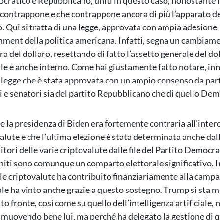
ocratico e Repubblicano, uniti in questo caso, nonostante 
i contrappone e che contrappone ancora di più l’apparato de
 Qui si tratta di una legge, approvata con ampia adesione
shment della politica americana. Infatti, segna un cambiam
ra del dollaro, resettando di fatto l’assetto generale del dol
le e anche interno. Come hai giustamente fatto notare, inn
a legge che è stata approvata con un ampio consenso da part
 e senatori sia del partito Repubblicano che di quello Dem
he la presidenza di Biden era fortemente contraria all’inter
alute e che l’ultima elezione è stata determinata anche dall
nitori delle varie criptovalute dalle file del Partito Democra
Uniti sono comunque un comparto elettorale significativo. I
elle criptovalute ha contribuito finanziariamente alla campa
ale ha vinto anche grazie a questo sostegno. Trump si sta
o fronte, così come su quello dell’intelligenza artificiale, 
a muovendo bene lui, ma perché ha delegato la gestione di q