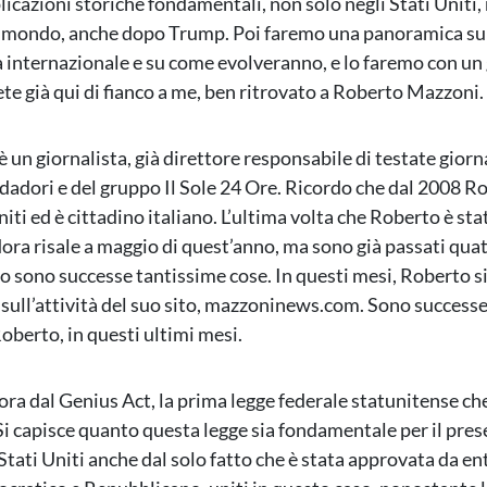
licazioni storiche fondamentali, non solo negli Stati Uniti
l mondo, anche dopo Trump. Poi faremo una panoramica sui 
ca internazionale e su come evolveranno, e lo faremo con un
ete già qui di fianco a me, ben ritrovato a Roberto Mazzoni.
 un giornalista, già direttore responsabile di testate giorn
dori e del gruppo Il Sole 24 Ore. Ricordo che dal 2008 R
niti ed è cittadino italiano. L’ultima volta che Roberto è sta
ora risale a maggio di quest’anno, ma sono già passati qua
o sono successe tantissime cose. In questi mesi, Roberto si
sull’attività del suo sito, mazzoninews.com. Sono success
oberto, in questi ultimi mesi.
ora dal Genius Act, la prima legge federale statunitense che
Si capisce quanto questa legge sia fondamentale per il prese
Stati Uniti anche dal solo fatto che è stata approvata da en