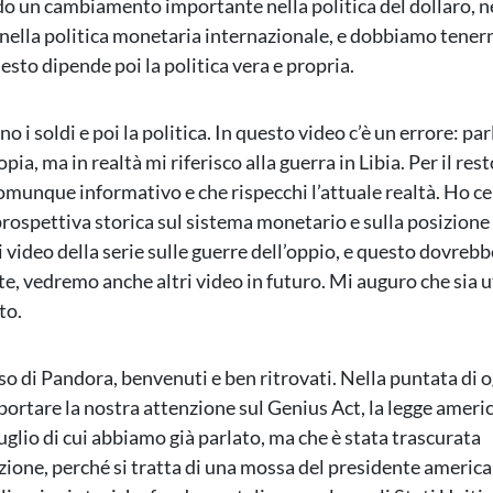
o un cambiamento importante nella politica del dollaro, ne
nella politica monetaria internazionale, e dobbiamo tener
esto dipende poi la politica vera e propria.
 i soldi e poi la politica. In questo video c’è un errore: par
opia, ma in realtà mi riferisco alla guerra in Libia. Per il res
comunque informativo e che rispecchi l’attuale realtà. Ho ce
prospettiva storica sul sistema monetario e sulla posizione
i video della serie sulle guerre dell’oppio, e questo dovrebb
, vedremo anche altri video in futuro. Mi auguro che sia uti
to.
so di Pandora, benvenuti e ben ritrovati. Nella puntata di o
ortare la nostra attenzione sul Genius Act, la legge ameri
uglio di cui abbiamo già parlato, ma che è stata trascurata
zione, perché si tratta di una mossa del presidente americ