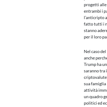
progetti all
entrambi i p
l’anticripto 
fatto tutti 
stanno adere
per il loro pa
Nel caso del
anche perché
Trump ha un 
saranno tra 
criptovalute
sua famiglia
attività imm
un quadro ge
politici ed e