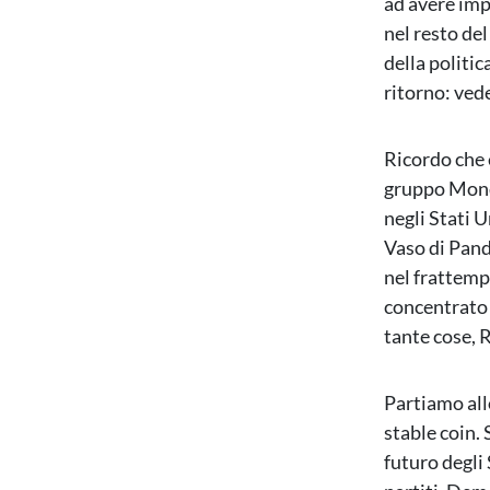
ad avere imp
nel resto de
della politi
ritorno: ved
Ricordo che è
gruppo Monda
negli Stati U
Vaso di Pand
nel frattemp
concentrato 
tante cose, R
Partiamo all
stable coin. 
futuro degli 