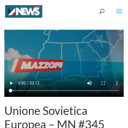
Unione Sovietica
Europea – MN #345