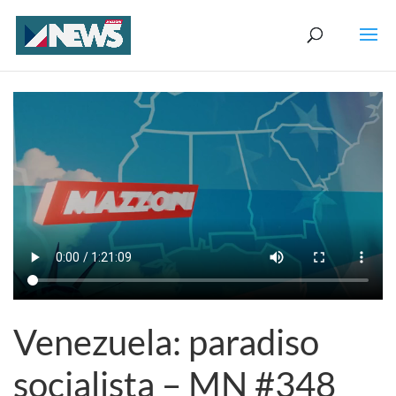
Venezuela: paradiso
socialista – MN #348