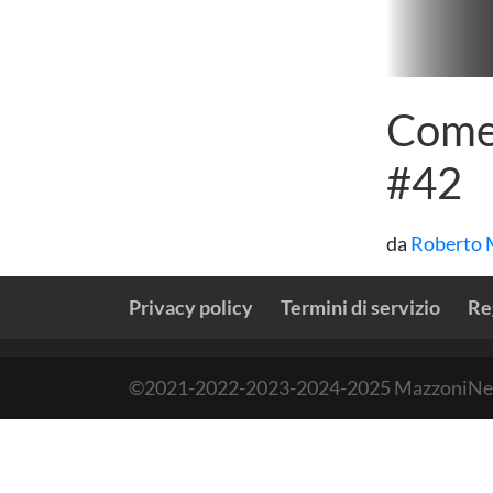
Come
#42
da
Roberto 
Privacy policy
Termini di servizio
Re
©2021-2022-2023-2024-2025 MazzoniNews all 