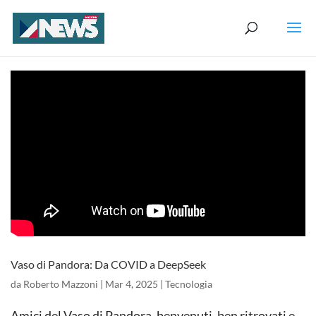
Vaso di Pandora: Da COVID a DeepSeek
da
Roberto Mazzoni
|
Mar 4, 2025
|
Tecnologia
Amici del Vaso di Pandora, benvenuti, ben ritrovati e