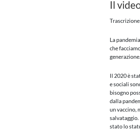
Il vide
Trascrizione
La pandemia 
che facciamo
generazione. 
Il 2020 è sta
e sociali so
bisogno poss
dalla pandem
un vaccino, 
salvataggio.
stato lo stat