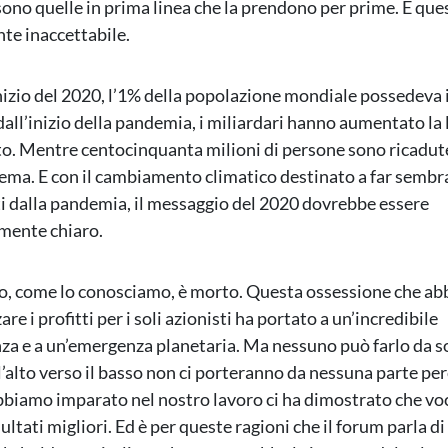
 sono quelle in prima linea che la prendono per prime. E que
te inaccettabile.
inizio del 2020, l’1% della popolazione mondiale possedeva 
dall’inizio della pandemia, i miliardari hanno aumentato la l
nto. Mentre centocinquanta milioni di persone sono ricadut
ema. E con il cambiamento climatico destinato a far sembrar
i dalla pandemia, il messaggio del 2020 dovrebbe essere
ente chiaro.
mo, come lo conosciamo, è morto. Questa ossessione che a
re i profitti per i soli azionisti ha portato a un’incredibile
za e a un’emergenza planetaria. Ma nessuno può farlo da sol
l’alto verso il basso non ci porteranno da nessuna parte pe
bbiamo imparato nel nostro lavoro ci ha dimostrato che voc
ultati migliori. Ed è per queste ragioni che il forum parla d