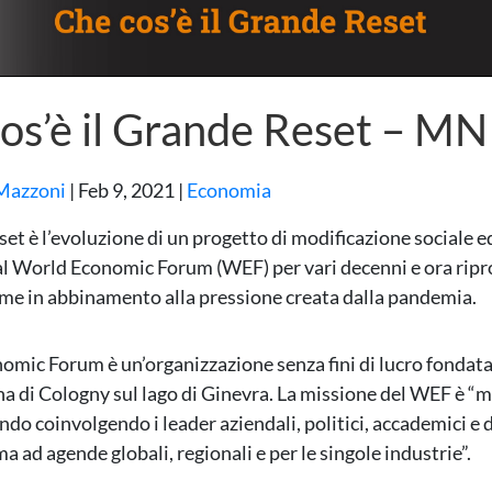
os’è il Grande Reset – M
Mazzoni
|
Feb 9, 2021
|
Economia
set è l’evoluzione di un progetto di modificazione sociale 
l World Economic Forum (WEF) per vari decenni e ora rip
e in abbinamento alla pressione creata dalla pandemia.
omic Forum è un’organizzazione senza fini di lucro fondat
ina di Cologny sul lago di Ginevra. La missione del WEF è “m
do coinvolgendo i leader aziendali, politici, accademici e d
a ad agende globali, regionali e per le singole industrie”.