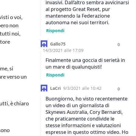
isti o voi,
bero non
tutti noi,
ttore
eme, si
are verso un
tti, è chiaro
 sono