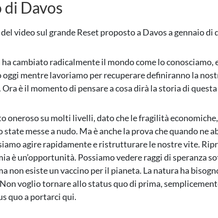
o di Davos
 del video sul grande Reset proposto a Davos a gennaio di 
ha cambiato radicalmente il mondo come lo conosciamo, e 
 oggi mentre lavoriamo per recuperare definiranno la nost
Ora è il momento di pensare a cosa dirà la storia di questa 
to oneroso su molti livelli, dato che le fragilità economiche
no state messe a nudo. Ma è anche la prova che quando ne 
iamo agire rapidamente e ristrutturare le nostre vite. Rip
ia è un’opportunità. Possiamo vedere raggi di speranza so
ma non esiste un vaccino per il pianeta. La natura ha bisogn
 Non voglio tornare allo status quo di prima, semplicement
us quo a portarci qui.