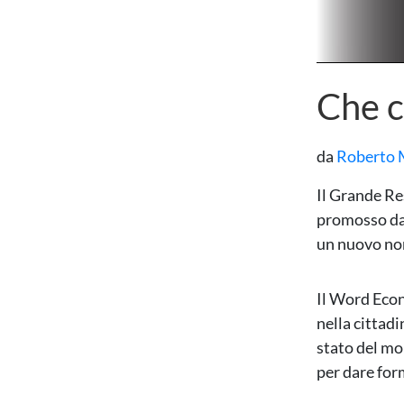
Che c
da
Roberto 
Il Grande Re
promosso da
un nuovo nom
Il Word Econ
nella cittad
stato del mon
per dare form