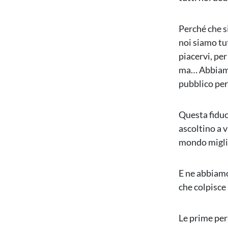
Perché che si
noi siamo tu
piacervi, per
ma… Abbiamo 
pubblico per
Questa fiduci
ascoltino a 
mondo migli
E ne abbiamo
che colpisce 
Le prime per