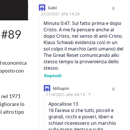
N #89
ed economica
roposto con
a nel 1971
igliorare lo
i altro tipo