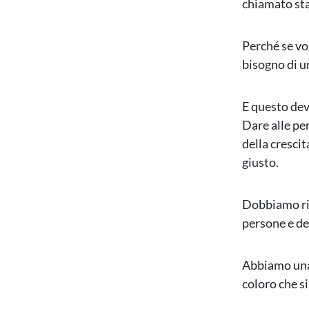
chiamato sta
Perché se vo
bisogno di u
E questo dev
Dare alle pe
della cresci
giusto.
Dobbiamo ric
persone e de
Abbiamo una 
coloro che s