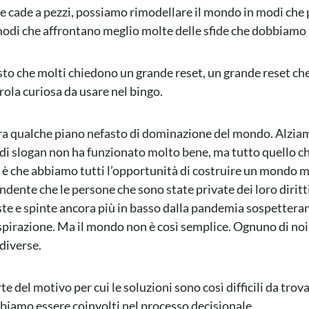
e cade a pezzi, possiamo rimodellare il mondo in modi che
di che affrontano meglio molte delle sfide che dobbiamo 
sto che molti chiedono un grande reset, un grande reset ch
ola curiosa da usare nel bingo.
a qualche piano nefasto di dominazione del mondo. Alziam
di slogan non ha funzionato molto bene, ma tutto quello c
 è che abbiamo tutti l’opportunità di costruire un mondo mi
ndente che le persone che sono state private dei loro diritt
te e spinte ancora più in basso dalla pandemia sospetteran
ospirazione. Ma il mondo non è così semplice. Ognuno di noi 
 diverse.
e del motivo per cui le soluzioni sono così difficili da trov
bbiamo essere coinvolti nel processo decisionale.