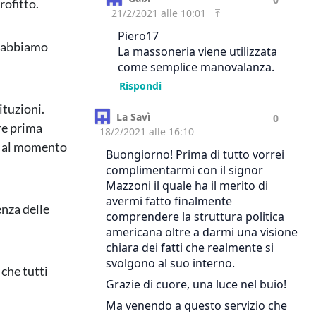
rofitto.
a abbiamo
ituzioni.
re prima
to al momento
enza delle
che tutti