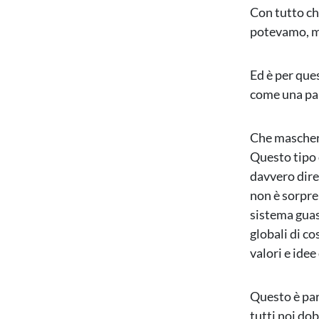
Con tutto ch
potevamo, mo
Ed è per que
come una par
Che mascher
Questo tipo 
davvero dire
non è sorpre
sistema guas
globali di c
valori e idee
Questo è part
tutti noi do