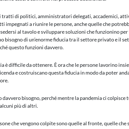
 tratti di politici, amministratori delegati, accademici, attiv
tti impegnati a riunire le persone, anche quelle che potreb
 sedersi al tavolo e sviluppare soluzioni che funzionino per 
bisogno di un’enorme fiducia tra il settore privato e il se
ché questo funzioni davvero.
a è difficile da ottenere. È ora che le persone lavorino insi
vicenda e costruiscano questa fiducia in modo da poter and
ore.
 davvero bisogno, perché mentre la pandemia ci colpisce tu
alcuni più di altri.
sone che vengono colpite sono quelle al fronte, quelle che