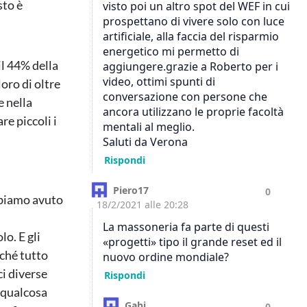
sto è
il 44% della
oro di oltre
e nella
e piccoli i
bbiamo avuto
o. E gli
rché tutto
i diverse
i qualcosa