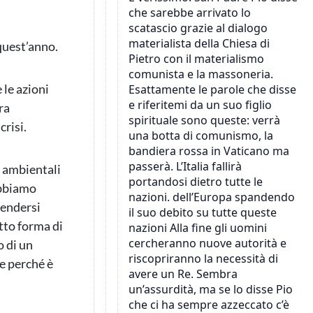
quest’anno.
le azioni
ra
crisi.
, ambientali
abbiamo
rendersi
tto forma di
o di un
e perché è