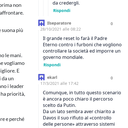
 prima non
affrontare.
e suona più
o le mani.
he vogliamo
gliore. E
i da un
no i leader
ha priorità,
are e perché