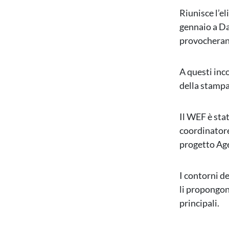
Riunisce l’e
gennaio a Da
provocherann
A questi inc
della stampa
Il WEF è sta
coordinatore
progetto Age
I contorni de
li propongono
principali.