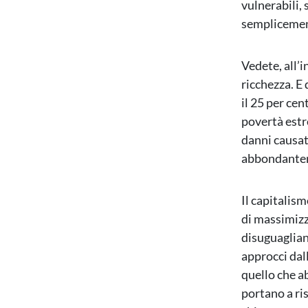
vulnerabili,
semplicemen
Vedete, all’
ricchezza. E 
il 25 per ce
povertà estr
danni causat
abbondantem
Il capitalis
di massimizza
disuguaglian
approcci dal
quello che a
portano a ris