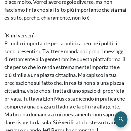
piace molto. Vorrei avere regole diverse, ma non
facciamo finta che sia il sito più importante che sia mai
esistito, perché, chiaramente, non lo è.
[Kim Iversen]
E’ molto importante per la politica perché i politici
sono presenti su Twitter e mandano i propri messaggi
direttamente alla gente tramite questa piattaforma, il
che penso che lo renda estremamente importante e
più simile a una piazza cittadina. Ma capisco la tua
precisazione sul fatto che, in realtà non sia una piazza
cittadina, visto che si tratta di uno spazio di proprietà
privata. Tuttavia Elon Musk sta dicendo in pratica che
comprerà una piazza cittadina e la offrirà alla gente.
Ma ho una domanda a cui onestamente non saprei
🔍
dare risposta da sola. Si è verificato lo stesso tracollo
nervoso quando Jeff Bezos ha comprato il