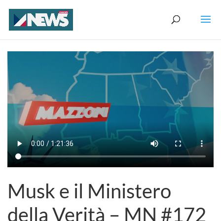
Musk e il Ministero
della Verità – MN #172