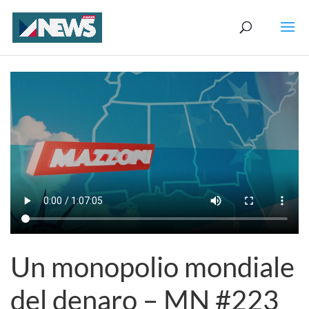
Un monopolio mondiale
del denaro – MN #223