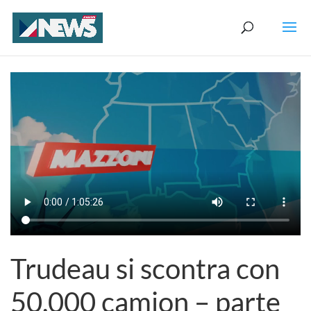
Trudeau si scontra con
50.000 camion – parte