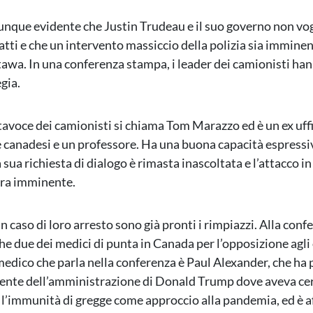
que evidente che Justin Trudeau e il suo governo non vo
atti e che un intervento massiccio della polizia sia imminen
tawa. In una conferenza stampa, i leader dei camionisti ha
egia.
tavoce dei camionisti si chiama Tom Marazzo ed è un ex uffi
 canadesi e un professore. Ha una buona capacità espressi
 sua richiesta di dialogo è rimasta inascoltata e l’attacco i
bra imminente.
 caso di loro arresto sono già pronti i rimpiazzi. Alla con
he due dei medici di punta in Canada per l’opposizione agli
l medico che parla nella conferenza è Paul Alexander, che ha
ente dell’amministrazione di Donald Trump dove aveva cer
’immunità di gregge come approccio alla pandemia, ed è a