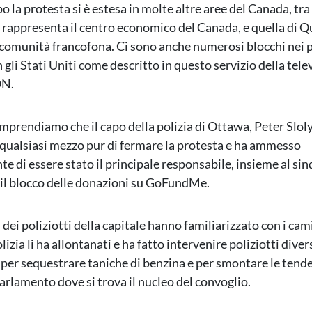
 la protesta si è estesa in molte altre aree del Canada, tra c
 rappresenta il centro economico del Canada, e quella di Qu
 comunità francofona. Ci sono anche numerosi blocchi nei p
 gli Stati Uniti come descritto in questo servizio della tele
ON.
mprendiamo che il capo della polizia di Ottawa, Peter Sloly
a qualsiasi mezzo pur di fermare la protesta e ha ammesso
e di essere stato il principale responsabile, insieme al si
il blocco delle donazioni su GoFundMe.
dei poliziotti della capitale hanno familiarizzato con i camio
lizia li ha allontanati e ha fatto intervenire poliziotti diver
 per sequestrare taniche di benzina e per smontare le tende
parlamento dove si trova il nucleo del convoglio.