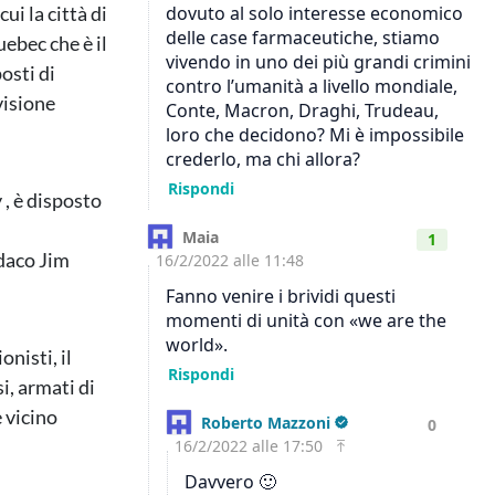
ui la città di
ebec che è il
osti di
visione
 , è disposto
ndaco Jim
nisti, il
si, armati di
 vicino