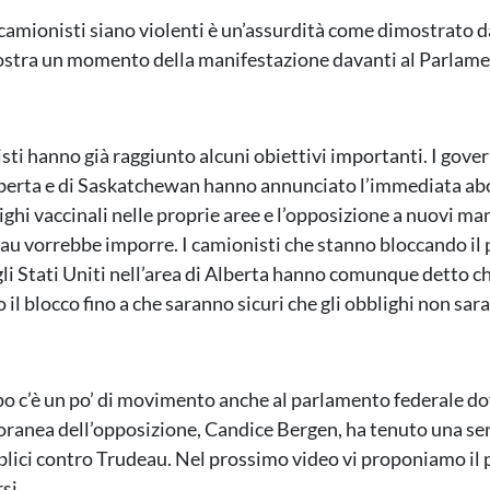
 i camionisti siano violenti è un’assurdità come dimostrato 
ostra un momento della manifestazione davanti al Parlam
sti hanno già raggiunto alcuni obiettivi importanti. I gover
lberta e di Saskatchewan hanno annunciato l’immediata abo
lighi vaccinali nelle proprie aree e l’opposizione a nuovi ma
au vorrebbe imporre. I camionisti che stanno bloccando il 
gli Stati Uniti nell’area di Alberta hanno comunque detto c
il blocco fino a che saranno sicuri che gli obblighi non sar
o c’è un po’ di movimento anche al parlamento federale do
ranea dell’opposizione, Candice Bergen, ha tenuto una ser
blici contro Trudeau. Nel prossimo video vi proponiamo il 
si.