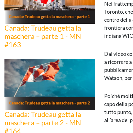
Nel frattempo
Toronto, che
centro della
Canada: Trudeau getta la
frontiera con
maschera – parte 1 - MN
indiana WI
#163
Dal video co
a ricorrere 
pubblicament
Watson, per 
Poiché molti 
capo della po
tutto punto,
Canada: Trudeau getta la
all’area del 
maschera – parte 2 - MN
#164