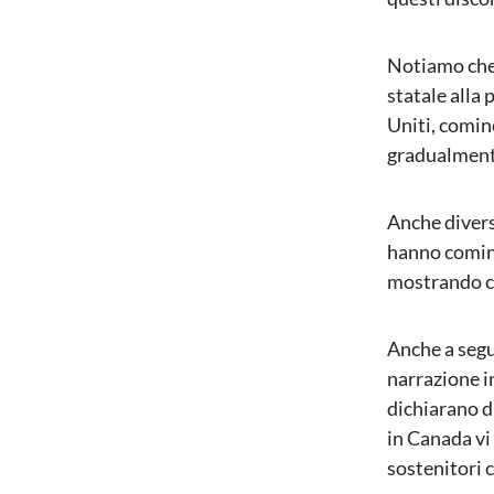
Notiamo che 
statale alla
Uniti, cominc
gradualment
Anche diversi
hanno cominci
mostrando ch
Anche a segu
narrazione i
dichiarano di
in Canada vi
sostenitori 