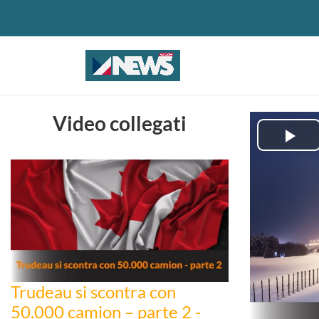
Video collegati
Pla
Vid
Trudeau si scontra con
50.000 camion – parte 2 -