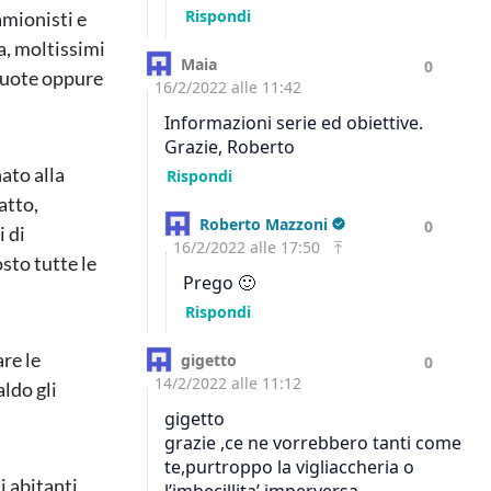
amionisti e
a, moltissimi
 vuote oppure
ato alla
atto,
i di
sto tutte le
re le
ldo gli
i abitanti