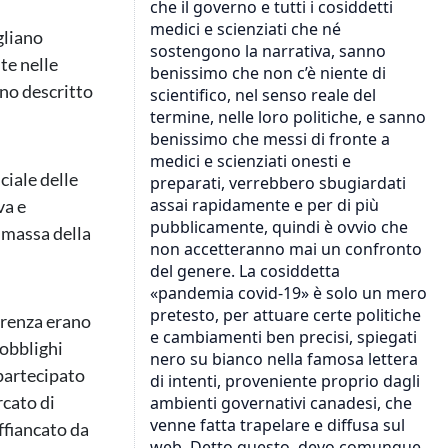
gliano
te nelle
nno descritto
ciale delle
va e
n massa della
ferenza erano
 obblighi
 partecipato
cato di
ffiancato da