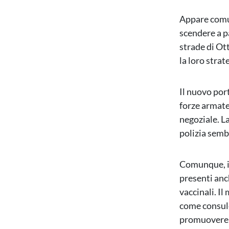
Appare comun
scendere a p
strade di Ot
la loro strat
Il nuovo por
forze armate
negoziale. La
polizia sem
Comunque, in
presenti anc
vaccinali. I
come consul
promuovere l