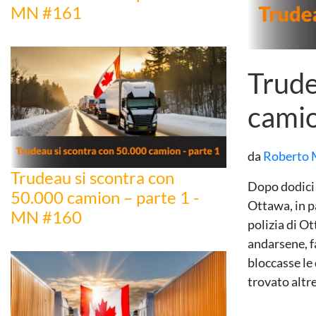
MN #161
Trude
camio
da
Roberto 
Trudeau si scontra con
Dopo dodici 
50.000 camion – parte 1 -
Ottawa, in pa
MN #160
polizia di Ot
andarsene, f
bloccasse le
trovato altr