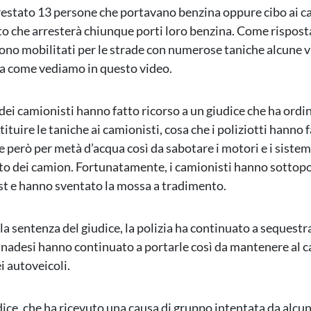
estato 13 persone che portavano benzina oppure cibo ai c
o che arresterà chiunque porti loro benzina. Come rispost
sono mobilitati per le strade con numerose taniche alcune
a come vediamo in questo video.
dei camionisti hanno fatto ricorso a un giudice che ha ordin
stituire le taniche ai camionisti, cosa che i poliziotti hanno f
 però per metà d’acqua così da sabotare i motori e i sistem
o dei camion. Fortunatamente, i camionisti hanno sottopo
est e hanno sventato la mossa a tradimento.
a sentenza del giudice, la polizia ha continuato a sequestra
canadesi hanno continuato a portarle così da mantenere al ca
i autoveicoli.
dice, che ha ricevuto una causa di gruppo intentata da alcun