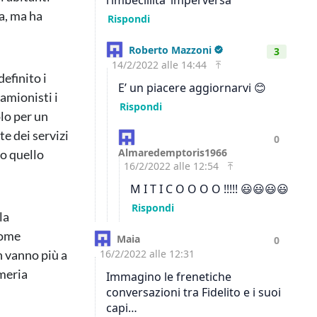
wa, ma ha
efinito i
amionisti i
lo per un
te dei servizi
so quello
la
nome
n vanno più a
rmeria