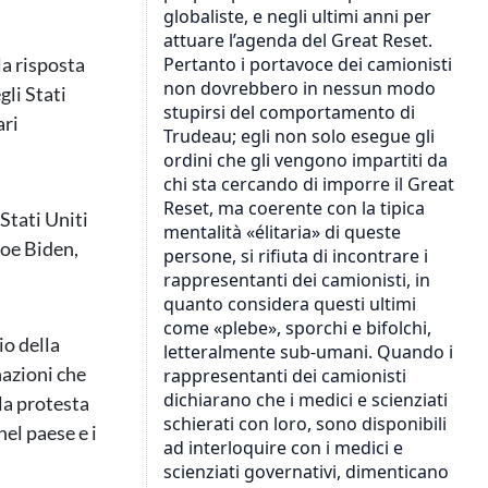
la risposta
gli Stati
ari
Stati Uniti
Joe Biden,
io della
azioni che
lla protesta
el paese e i