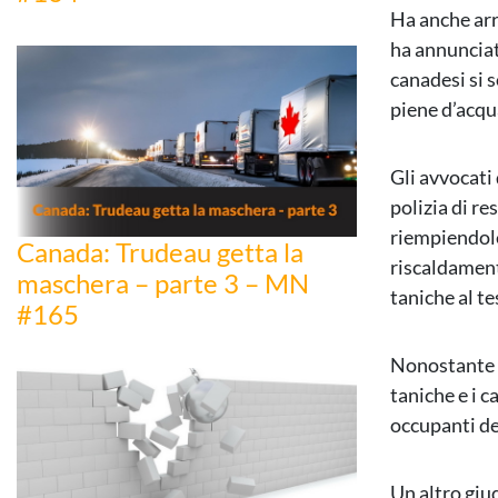
Ha anche arr
ha annunciat
canadesi si 
piene d’acqu
Gli avvocati 
polizia di re
riempiendole
Canada: Trudeau getta la
riscaldament
maschera – parte 3 – MN
taniche al t
#165
Nonostante l
taniche e i 
occupanti de
Un altro giu