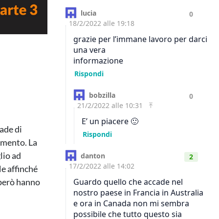
ade di
lamento. La
lio ad
e affinché
 però hanno