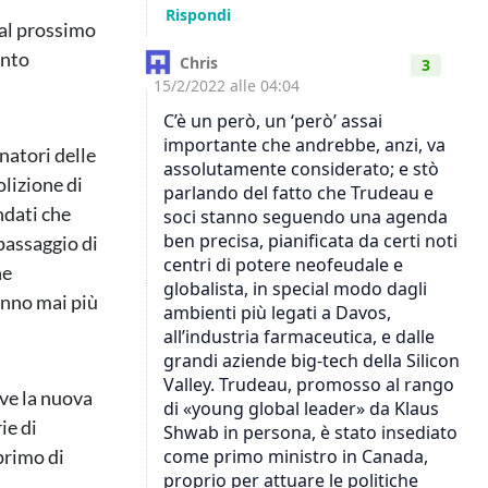
dal prossimo
ento
natori delle
lizione di
ndati che
passaggio di
he
anno mai più
ve la nuova
ie di
primo di