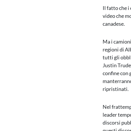
Il fatto che
video che m
canadese.
Ma i camioni
regioni di A
tutti gli obb
Justin Trude
confine con 
manterranno 
ripristinati.
Nel frattemp
leader tempo
discorsi pub
questi discor