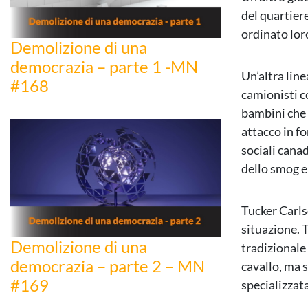
del quartiere
ordinato loro
Demolizione di una
democrazia – parte 1 -MN
Un’altra line
#168
camionisti c
bambini che 
attacco in fo
sociali cana
dello smog e
Tucker Carlso
situazione. T
Demolizione di una
tradizionale
democrazia – parte 2 – MN
cavallo, ma 
#169
specializzata