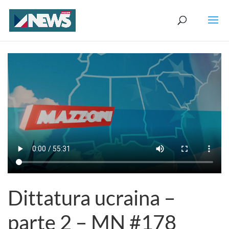
Dittatura ucraina –
parte 2 – MN #178