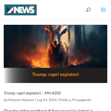
Trump: capri espiatori – MN #282
da
Roberto Mazzoni
|
Lug 24, 2024
|
Politica
,
Propaganda
Questo video cercherà di fare un po’ la sintesi e