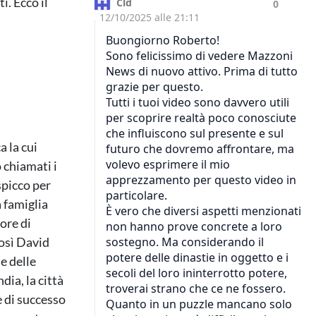
i. Ecco il
 la cui
 chiamati i
 spicco per
 famiglia
ore di
così David
e delle
dia, la città
 di successo