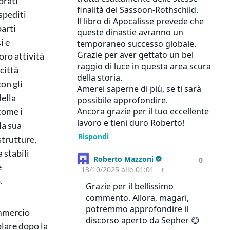
orati
spediti
parti
i e
oro attività
città
on gli
della
come i
la sua
strutture,
 stabilì
e
.
ommercio
olare dopo la