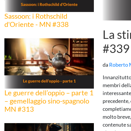
Sassoon: i Rothschild
d'Oriente - MN #338
La st
#339
da
Roberto 
Innanzitutto
membri della
Le guerre dell’oppio – parte 1
interessante
– gemellaggio sino-spagnolo
precedente, d
MN #313
completiamo,
molto breve,
contenute sa