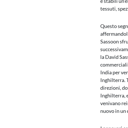
e stabilì un
tessuti, spez
Questo segnò
affermandola
Sassoon sfru
successivame
la David Sas
commerciali 
India per ven
Inghilterra. 
direzioni, d
Inghilterra, 
venivano rein
nuovo in un 