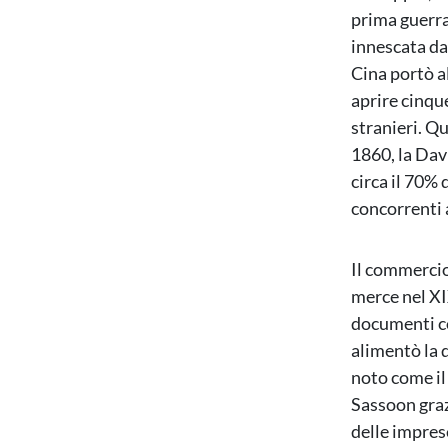
prima guerra
innescata dai
Cina portò al
aprire cinque
stranieri. Q
1860, la Da
circa il 70% 
concorrenti a
Il commercio
merce nel XI
documenti co
alimentò la 
noto come il
Sassoon graz
delle impres