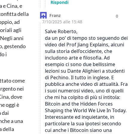
 e Cina, e
confitta della
oppio, ad
riali agli
 Negli anni
o, gestendo
do i
ettato come
argento nei
Cina, dove
he oggi è
 dai
anche a una
a della