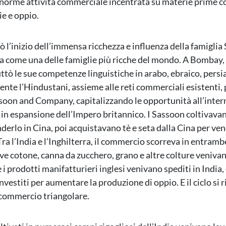
’enorme attività commerciale incentrata su materie prime 
ie e oppio.
 l’inizio dell’immensa ricchezza e influenza della famiglia
 come una delle famiglie più ricche del mondo. A Bombay,
ttò le sue competenze linguistiche in arabo, ebraico, persi
nte l’Hindustani, assieme alle reti commerciali esistenti,
soon and Company, capitalizzando le opportunità all’intern
in espansione dell’Impero britannico. I Sassoon coltivava
derlo in Cina, poi acquistavano tè e seta dalla Cina per ven
Tra l’India e l’Inghilterra, il commercio scorreva in entramb
ove cotone, canna da zucchero, grano e altre colture venivan
e i prodotti manifatturieri inglesi venivano spediti in India, e
vestiti per aumentare la produzione di oppio. E il ciclo si r
commercio triangolare.