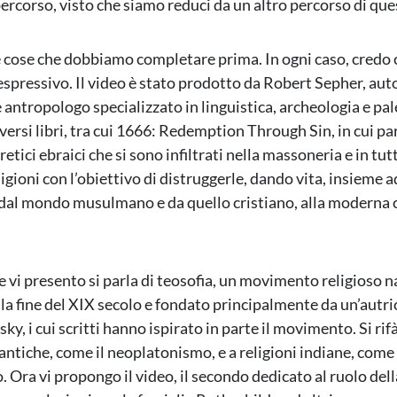
percorso, visto che siamo reduci da un altro percorso di que
e cose che dobbiamo completare prima. In ogni caso, credo 
spressivo. Il video è stato prodotto da Robert Sepher, aut
 antropologo specializzato in linguistica, archeologia e pal
versi libri, tra cui 1666: Redemption Through Sin, in cui pa
tici ebraici che si sono infiltrati nella massoneria e in tutt
ligioni con l’obiettivo di distruggerle, dando vita, insieme ad
dal mondo musulmano e da quello cristiano, alla moderna 
e vi presento si parla di teosofia, un movimento religioso n
lla fine del XIX secolo e fondato principalmente da un’autri
ky, i cui scritti hanno ispirato in parte il movimento. Si rifà
antiche, come il neoplatonismo, e a religioni indiane, come
 Ora vi propongo il video, il secondo dedicato al ruolo dell