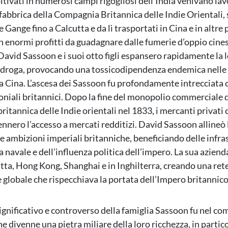
ltivati in numerosi campi rigogliosi dell’India venivano lav
fabbrica della Compagnia Britannica delle Indie Orientali, 
e Gange fino a Calcutta e da lì trasportati in Cina e in altre 
on enormi profitti da guadagnare dalle fumerie d’oppio cines
David Sassoon e i suoi otto figli espansero rapidamente la l
i droga, provocando una tossicodipendenza endemica nelle 
la Cina. L’ascesa dei Sassoon fu profondamente intrecciata c
loniali britannici. Dopo la fine del monopolio commerciale 
itannica delle Indie orientali nel 1833, i mercanti privati 
nnero l’accesso a mercati redditizi. David Sassoon allineò 
le ambizioni imperiali britanniche, beneficiando delle infra
 navale e dell’influenza politica dell’impero. La sua azienda
cutta, Hong Kong, Shanghai e in Inghilterra, creando una ret
globale che rispecchiava la portata dell’Impero britannico
 significativo e controverso della famiglia Sassoon fu nel c
he divenne una pietra miliare della loro ricchezza, in partic