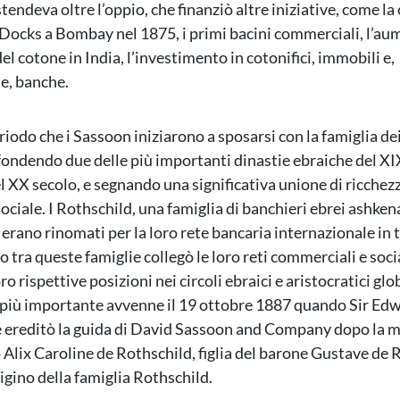
stendeva oltre l’oppio, che finanziò altre iniziative, come l
Docks a Bombay nel 1875, i primi bacini commerciali, l’au
l cotone in India, l’investimento in cotonifici, immobili e,
e, banche.
riodo che i Sassoon iniziarono a sposarsi con la famiglia de
fondendo due delle più importanti dinastie ebraiche del XI
el XX secolo, e segnando una significativa unione di ricchez
ociale. I Rothschild, una famiglia di banchieri ebrei ashkena
 erano rinomati per la loro rete bancaria internazionale in 
 tra queste famiglie collegò le loro reti commerciali e socia
ro rispettive posizioni nei circoli ebraici e aristocratici globa
più importante avvenne il 19 ottobre 1887 quando Sir Edw
 ereditò la guida di David Sassoon and Company dopo la m
 Alix Caroline de Rothschild, figlia del barone Gustave de 
igino della famiglia Rothschild.