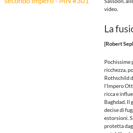
secondo impero - MN #301
Sassoon, alle
video.
La fusi
[Robert Sep
Pochissime p
ricchezza, po
Rothschild de
l’Impero Ott
ricca e infl
Baghdad. Il 
decise di fu
estorsioni. S
protetta dag