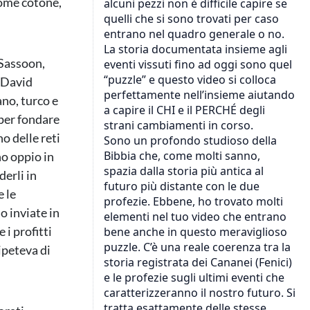
come cotone,
 Sassoon,
 David
ano, turco e
 per fondare
o delle reti
no oppio in
derli in
e le
o inviate in
 i profitti
ipeteva di