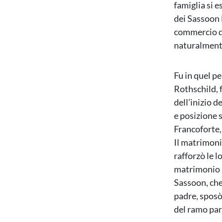
famiglia si e
dei Sassoon 
commercio de
naturalment
Fu in quel pe
Rothschild, 
dell’inizio d
e posizione s
Francoforte,
Il matrimonio
rafforzò le lo
matrimonio 
Sassoon, che
padre, sposò
del ramo par