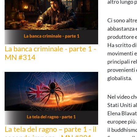
altro lungo 
Ci sono altr
abbastanza e
produttore e
Ha scritto di
La banca criminale - parte 1 -
movimenti ere
MN #314
principali re
provenienti 
globalista.
Nel video ch
Stati Uniti a
Elena Blavats
europee più 
La tela del ragno – parte 1 - il
il buddhismo.