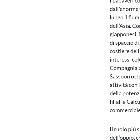
I papaveri co
dall’enorme 
lungo il fium
dell’Asia. C
giapponesi, 
di spaccio d
costiere del
interessi co
Compagnia br
Sassoon otte
attività con 
della potenza
filiali a Cal
commerciale 
Il ruolo più
dell’oppio, c