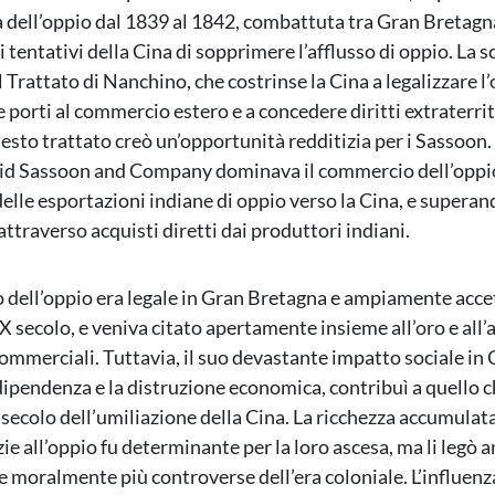
 dell’oppio dal 1839 al 1842, combattuta tra Gran Bretagna
 tentativi della Cina di sopprimere l’afflusso di oppio. La s
 Trattato di Nanchino, che costrinse la Cina a legalizzare l’
 porti al commercio estero e a concedere diritti extraterrito
uesto trattato creò un’opportunità redditizia per i Sassoon.
vid Sassoon and Company dominava il commercio dell’oppi
delle esportazioni indiane di oppio verso la Cina, e superan
ttraverso acquisti diretti dai produttori indiani.
 dell’oppio era legale in Gran Bretagna e ampiamente acc
X secolo, e veniva citato apertamente insieme all’oro e all’
mmerciali. Tuttavia, il suo devastante impatto sociale in 
dipendenza e la distruzione economica, contribuì a quello c
 secolo dell’umiliazione della Cina. La ricchezza accumulata
ie all’oppio fu determinante per la loro ascesa, ma li legò 
e moralmente più controverse dell’era coloniale. L’influenz