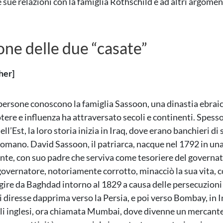
 sue relazioni con la famiglia Rothschild e ad altri argoment
one delle due “casate”
her]
ersone conoscono la famiglia Sassoon, una dinastia ebraica
tere e influenza ha attraversato secoli e continenti. Spesso
ll’Est, la loro storia inizia in Iraq, dove erano banchieri di
omano. David Sassoon, il patriarca, nacque nel 1792 in una
uente, con suo padre che serviva come tesoriere del governat
governatore, notoriamente corrotto, minacciò la sua vita, 
ggire da Baghdad intorno al 1829 a causa delle persecuzioni 
i diresse dapprima verso la Persia, e poi verso Bombay, in In
li inglesi, ora chiamata Mumbai, dove divenne un mercante