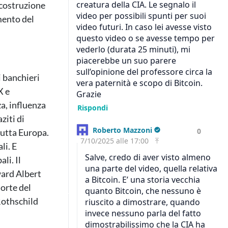
a costruzione
mento del
i banchieri
X e
za, influenza
ziti di
tutta Europa.
li. E
li. Il
ard Albert
orte del
Rothschild