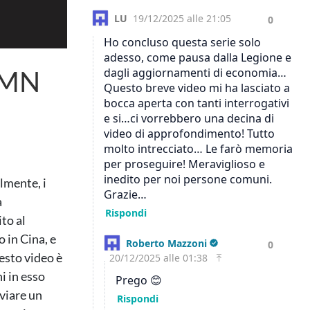
– MN
lmente, i
a
to al
 in Cina, e
esto video è
i in esso
viare un