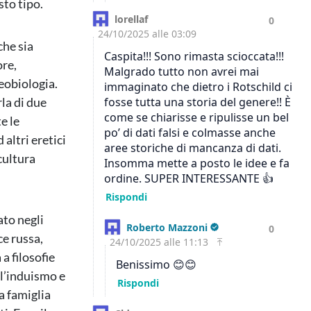
sto tipo.
che sia
ore,
eobiologia.
rla di due
e le
 altri eretici
cultura
ato negli
ce russa,
 a filosofie
 l’induismo e
a famiglia