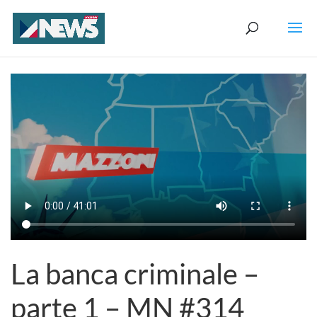
La banca criminale –
parte 1 – MN #314