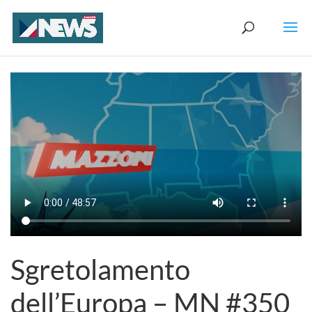
Sgretolamento
dell’Europa – MN #350