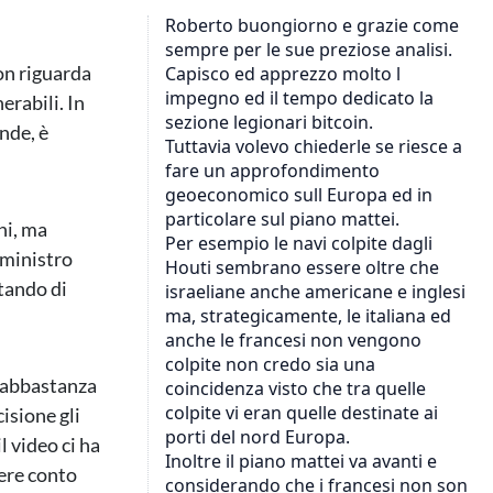
on riguarda
erabili. In
ande, è
hi, ma
 ministro
tando di
o abbastanza
isione gli
 video ci ha
ere conto