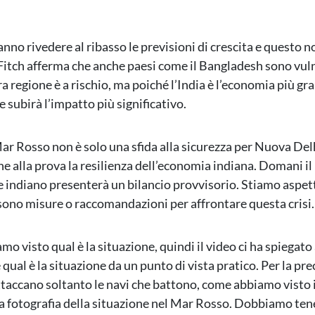
nno rivedere al ribasso le previsioni di crescita e questo n
. Fitch afferma che anche paesi come il Bangladesh sono vuln
era regione è a rischio, ma poiché l’India è l’economia più gr
 subirà l’impatto più significativo.
 Mar Rosso non è solo una sfida alla sicurezza per Nuova Del
e alla prova la resilienza dell’economia indiana. Domani il
e indiano presenterà un bilancio provvisorio. Stiamo aspet
 sono misure o raccomandazioni per affrontare questa crisi.
mo visto qual è la situazione, quindi il video ci ha spiegat
ual è la situazione da un punto di vista pratico. Per la prec
taccano soltanto le navi che battono, come abbiamo visto il
 fotografia della situazione nel Mar Rosso. Dobbiamo ten