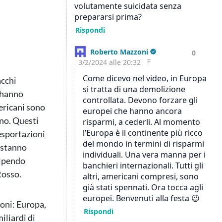
acchi
i hanno
mericani sono
ono. Questi
 esportazioni
i stanno
olpendo
Rosso.
oni: Europa,
iliardi di