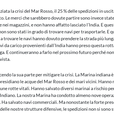
iata la crisi del Mar Rosso, il 25 % delle spedizioni in uscit
to. Le merci che sarebbero dovute partire sono invece sta
 nei magazzini, e non hanno affatto lasciato l’India. E ques
on sono stati in grado di trovare navi per trasportarle. E q
 a trovare le navi hanno dovuto prendere la strada più lunga
vi da carico provenienti dall’India hanno preso questa rotta
nga. E continueranno a farlo nel prossimo futuro perché non
vista.
acendo la sua parte per mitigare la crisi. La Marina indiana è 
presidiano le acque del Mar Rosso e dei mari vicini. Hanno
une rotte vitali. Hanno salvato diversi marinai a rischio pe
Indiano. La nostra Marina ha condotto almeno nove operaz
i. Ha salvato navi commerciali. Ma nonostante la forte pre
 delle nostre strutture difensive, le spedizioni non si sono s