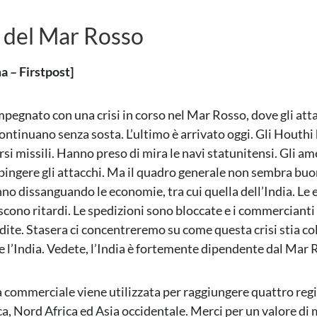
i del Mar Rosso
a – Firstpost]
mpegnato con una crisi in corso nel Mar Rosso, dove gli att
 continuano senza sosta. L’ultimo è arrivato oggi. Gli Houth
rsi missili. Hanno preso di mira le navi statunitensi. Gli a
espingere gli attacchi. Ma il quadro generale non sembra bu
nno dissanguando le economie, tra cui quella dell’India. Le
scono ritardi. Le spedizioni sono bloccate e i commerciant
ite. Stasera ci concentreremo su come questa crisi stia c
 l’India. Vedete, l’India è fortemente dipendente dal Mar 
 commerciale viene utilizzata per raggiungere quattro regi
, Nord Africa ed Asia occidentale. Merci per un valore di m