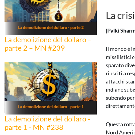
La cris
[Palki Sharm
La demolizione del dollaro –
parte 2 – MN #239
Il mondo è i
missilistici
sparato dive
riusciti a r
attacchi sta
indiane subi
subendo perd
direttamente
La demolizione del dollaro -
Questa rotta
parte 1 - MN #238
Nord America