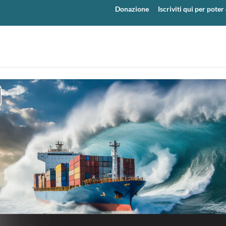
Donazione
Iscriviti qui per pot
y
eo