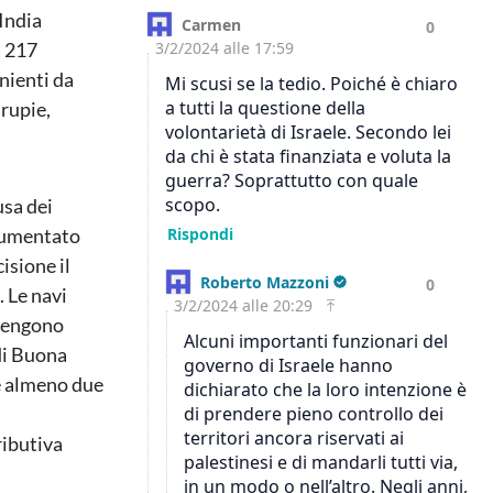
’India
a 217
enienti da
 rupie,
usa dei
 aumentato
isione il
. Le navi
 vengono
 di Buona
 e almeno due
ributiva