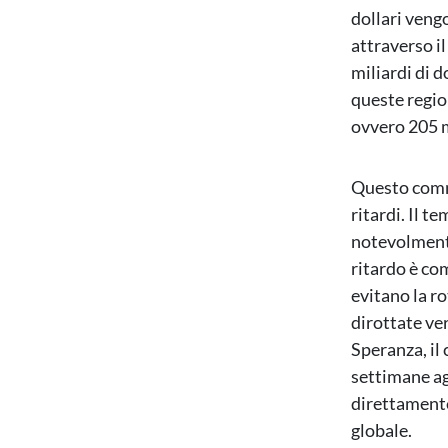
dollari veng
attraverso il
miliardi di d
queste region
ovvero 205 mi
Questo comme
ritardi. Il t
notevolmente
ritardo è com
evitano la r
dirottate ve
Speranza, il
settimane ag
direttamente
globale.