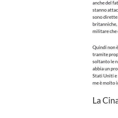
anche del fa
stanno attac
sono dirette
britanniche,
militare che
Quindi non è
tramite prop
soltanto le 
abbia un pro
Stati Uniti 
me è molto i
La Cin