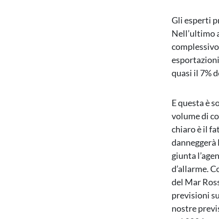
Gli esperti 
Nell’ultimo a
complessivo d
esportazioni
quasi il 7% d
E questa è so
volume di co
chiaro è il 
danneggerà l
giunta l’age
d’allarme. Co
del Mar Ross
previsioni s
nostre previs