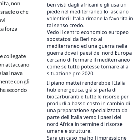
nita, non
Israele o che
avi
ta forza
re collegate
non attaccano
siasi nave
mente con gli
che secondo