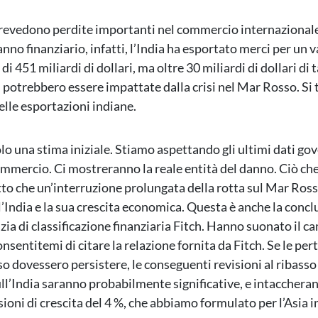
prevedono perdite importanti nel commercio internazional
nno finanziario, infatti, l’India ha esportato merci per un 
i 451 miliardi di dollari, ma oltre 30 miliardi di dollari di t
 potrebbero essere impattate dalla crisi nel Mar Rosso. Si t
elle esportazioni indiane.
lo una stima iniziale. Stiamo aspettando gli ultimi dati gov
mmercio. Ci mostreranno la reale entità del danno. Ciò ch
fatto che un’interruzione prolungata della rotta sul Mar Ros
’India e la sua crescita economica. Questa è anche la conclu
nzia di classificazione finanziaria Fitch. Hanno suonato il 
nsentitemi di citare la relazione fornita da Fitch. Se le pe
o dovessero persistere, le conseguenti revisioni al ribasso
ull’India saranno probabilmente significative, e intacchera
ioni di crescita del 4 %, che abbiamo formulato per l’Asia i