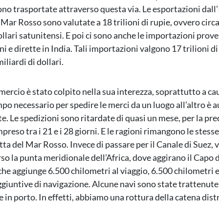
ono trasportate attraverso questa via. Le esportazioni dall
 Mar Rosso sono valutate a 18 trilioni di rupie, ovvero circ
ollari satunitensi. E poi ci sono anche le importazioni prov
i e dirette in India. Tali importazioni valgono 17 trilioni di
liardi di dollari.
rcio è stato colpito nella sua interezza, soprattutto a ca
empo necessario per spedire le merci da un luogo all’altro è
. Le spedizioni sono ritardate di quasi un mese, per la prec
preso tra i 21 e i 28 giorni. E le ragioni rimangono le stesse
otta del Mar Rosso. Invece di passare per il Canale di Suez,
rso la punta meridionale dell’Africa, dove aggirano il Capo
 che aggiunge 6.500 chilometri al viaggio, 6.500 chilometri
giuntive di navigazione. Alcune navi sono state trattenute
 in porto. In effetti, abbiamo una rottura della catena dist