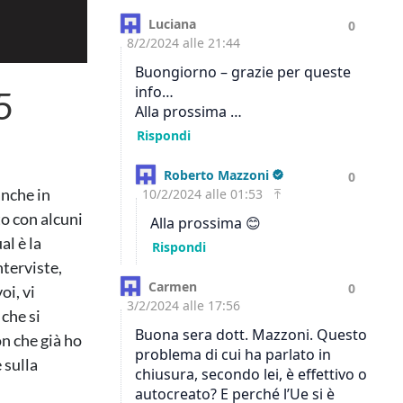
5
anche in
to con alcuni
al è la
terviste,
oi, vi
 che si
n che già ho
 sulla