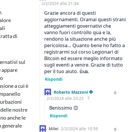
e.
valore
ali
ratta di
ernativi sul
e appare
so
sione a cui è
campanello
rturbazioni
 delle nostre
nno anche le
n generale