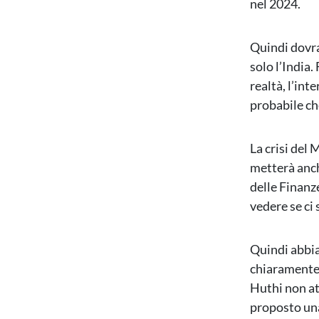
nel 2024.
Quindi dovra
solo l’India
realtà, l’int
probabile che
La crisi del
metterà anch
delle Finanz
vedere se ci
Quindi abbia
chiaramente q
Huthi non at
proposto una