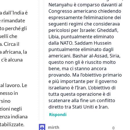
a dall’India è
te rimandate
to perché gli
uelli che
. Circa il
 africana, la
 c’è alcuna
al lavoro. Le
 messo in
rsino
ioni negli
senza indiana
tabilizzate.