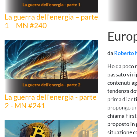
La guerra dell'energia – parte
1 – MN #240
Europ
da
Roberto 
Ho da poco r
passato vi ri
contenuti agg
tendenza dov
La guerra dell'energia - parte
prima di ant
2 - MN #241
propongo un 
chiama First
proposto in 
situazione c