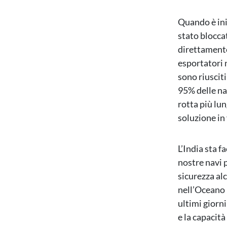
Quando è iniz
stato blocca
direttamente
esportatori n
sono riusciti
95% delle na
rotta più lu
soluzione in 
L’India sta f
nostre navi 
sicurezza alc
nell’Oceano 
ultimi giorn
e la capacità