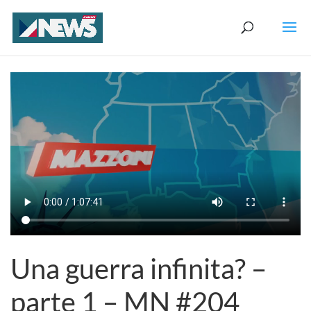
Una guerra infinita? –
parte 1 – MN #204