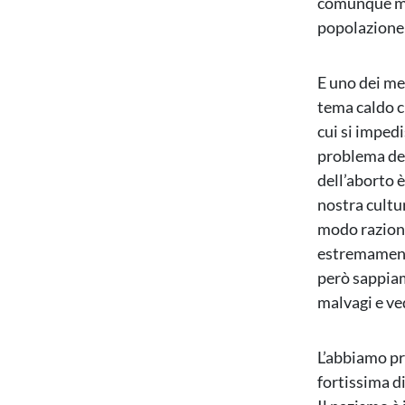
comunque mag
popolazione 
E uno dei mez
tema caldo c
cui si impedi
problema del
dell’aborto
nostra cultu
modo razion
estremamente
però sappiam
malvagi e ve
L’abbiamo pr
fortissima di