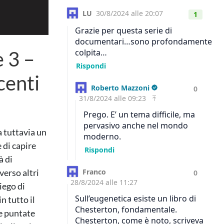
e 3 –
centi
a tuttavia un
 di capire
à di
verso altri
iego di
n tutto il
ue puntate