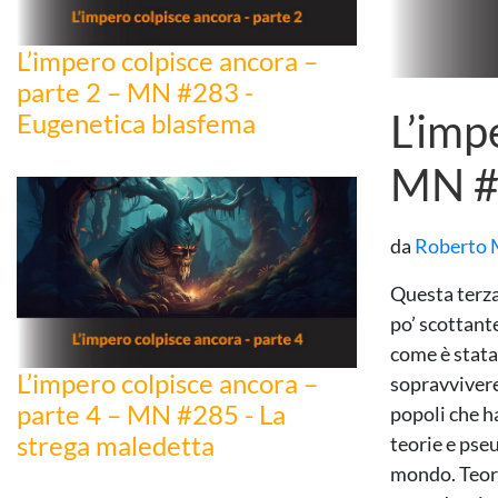
L’impero colpisce ancora –
parte 2 – MN #283 -
L’imp
Eugenetica blasfema
MN #2
da
Roberto 
Questa terza
po’ scottante
come è stata
L’impero colpisce ancora –
sopravvivere 
parte 4 – MN #285 - La
popoli che h
strega maledetta
teorie e pse
mondo. Teori