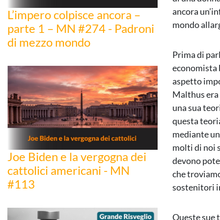
ancora un’in
L’impero colpisce ancora –
mondo allar
parte 1 – MN #274 - Padroni
di mezzo mondo
Prima di par
economista b
aspetto impor
Malthus era 
una sua teor
questa teori
mediante una
molti di noi 
Joe Biden e la vergogna dei
devono poter
cattolici americani - MN
che troviamo
#113
sostenitori 
Queste sue t