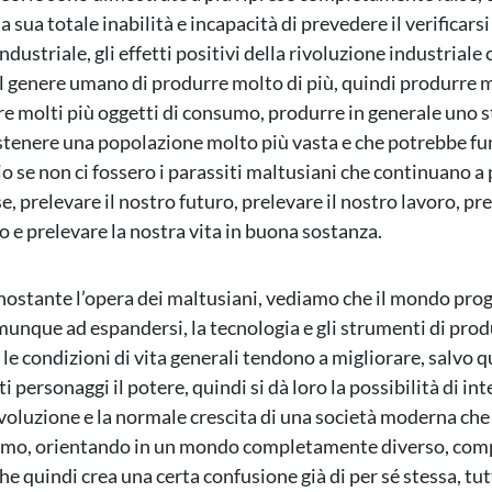
 sua totale inabilità e incapacità di prevedere il verificarsi
ndustriale, gli effetti positivi della rivoluzione industriale 
l genere umano di produrre molto di più, quindi produrre 
re molti più oggetti di consumo, produrre in generale uno st
stenere una popolazione molto più vasta e che potrebbe f
o se non ci fossero i parassiti maltusiani che continuano a 
e, prelevare il nostro futuro, prelevare il nostro lavoro, pre
 e prelevare la nostra vita in buona sostanza.
nostante l’opera dei maltusiani, vediamo che il mondo prog
unque ad espandersi, la tecnologia e gli strumenti di pro
 le condizioni di vita generali tendono a migliorare, salvo 
ti personaggi il potere, quindi si dà loro la possibilità di in
voluzione e la normale crescita di una società moderna che 
iamo, orientando in un mondo completamente diverso, co
e quindi crea una certa confusione già di per sé stessa, tut