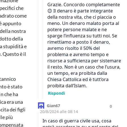
ormazione
pecifici che
uadrato come
 è appunto
 della nostra
dotto della
a stupidità e
. Questo è il
itannico
nto è stato
in che ha
ica era una
ita dei figli
lle più
 compensata