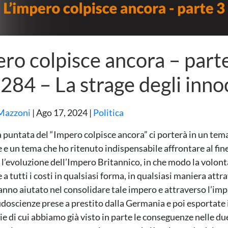
ero colpisce ancora – part
84 – La strage degli inno
Mazzoni
|
Ago 17, 2024
|
Politica
 puntata del “Impero colpisce ancora” ci porterà in un tem
 e un tema che ho ritenuto indispensabile affrontare al fine
 l’evoluzione dell’Impero Britannico, in che modo la volont
a tutti i costi in qualsiasi forma, in qualsiasi maniera attra
anno aiutato nel consolidare tale impero e attraverso l’imp
udoscienze prese a prestito dalla Germania e poi esportate i
e di cui abbiamo già visto in parte le conseguenze nelle d