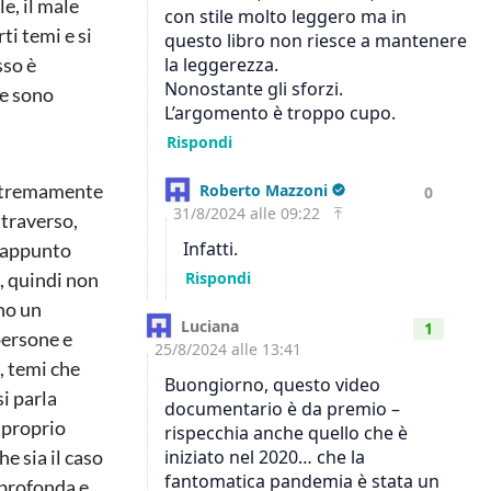
e, il male
ti temi e si
sso è
te sono
estremamente
ttraverso,
o appunto
, quindi non
no un
 persone e
, temi che
i parla
 proprio
e sia il caso
 profonda e