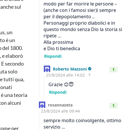
 anche sul
us, un
to è un
o del 1800.
, e elaborò
. E secondo
uta solo
 tutti qua,
ionati
 è una teoria
con alcuni
 come per