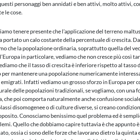
questi personaggi ben annidati e ben attivi, molto attivi, c
 le cose.
amo tenere presente che l’applicazione del terreno maltu
portato un calo costante della percentuale di crescita. Da
mo che la popolazione ordinaria, soprattutto quella del v
 l’Europa in particolare, vediamo che non cresce più così ta
ediamo che il tasso di crescita è inferiore rispetto al tasso 
o per mantenere una popolazione numericamente interessa
 emigrati. Infatti vediamo un grosso sforzo in Europa per
urale delle popolazioni tradizionali, se vogliamo, con una f
, che poi comporta naturalmente anche confusione sociale
lassi disomogenee o di culture diverse, si creano condizion
proposito. Conosciamo benissimo quel problema ed è sempl
lemi. Quello che dobbiamo capire tuttavia è che appunto è
to, ossia ci sono delle forze che lavorano dietro la quinta 