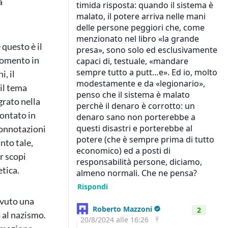
a
 questo è il
momento in
, il
 il tema
rato nella
rontato in
connotazioni
nto tale,
r scopi
tica.
avuto una
o al nazismo.