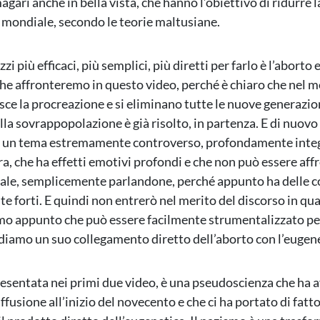
ari anche in bella vista, che hanno l’obiettivo di ridurre l
mondiale, secondo le teorie maltusiane.
zi più efficaci, più semplici, più diretti per farlo è l’aborto e
he affronteremo in questo video, perché è chiaro che nel 
sce la procreazione e si eliminano tutte le nuove generazioni
la sovrappopolazione è già risolto, in partenza. E di nuovo
 è un tema estremamente controverso, profondamente integ
ra, che ha effetti emotivi profondi e che non può essere aff
ale, semplicemente parlandone, perché appunto ha delle 
 forti. E quindi non entrerò nel merito del discorso in qua
o appunto che può essere facilmente strumentalizzato pe
diamo un suo collegamento diretto dell’aborto con l’eugene
esentata nei primi due video, è una pseudoscienza che ha 
ffusione all’inizio del novecento e che ci ha portato di fatt