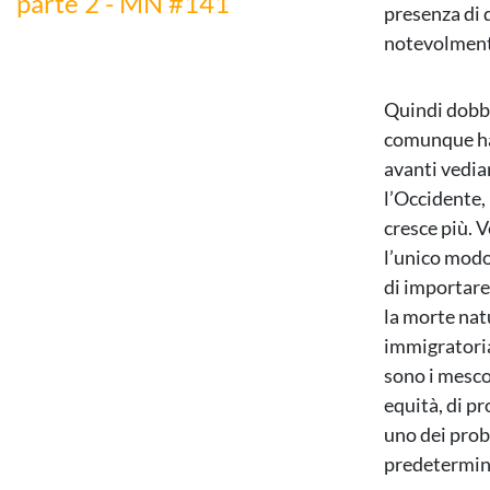
parte 2 - MN #141
presenza di 
notevolmente
Quindi dobbi
comunque ha 
avanti vedia
l’Occidente,
cresce più. V
l’unico mod
di importare
la morte nat
immigratoria
sono i mesco
equità, di 
uno dei prob
predetermina