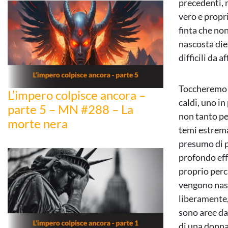
precedenti, 
vero e propr
finta che non
nascosta di
difficili da a
Toccheremo 
L’impero colpisce ancora –
caldi, uno in
parte 5 – MN #288 – La
non tanto pe
morte nera
temi estrema
presumo di p
profondo effe
proprio perc
vengono nasc
liberamente,
sono aree da 
di una donna