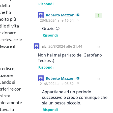
 della
che ha
molto più
ile di vita
unzionare
prelevare le
levare il
redisce,
duzione
quando si
terferire con
si sta
mpletamente
tavia la