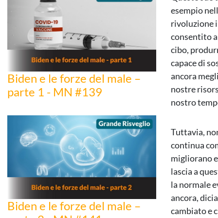
esempio nella
rivoluzione i
consentito a
cibo, produr
capace di so
ancora megli
Biden e le forze del male –
nostre risors
parte 1 - MN #139
nostro tempo
Tuttavia, no
continua com
migliorano e
lascia a ques
la normale e
ancora, dic
Biden e le forze del male –
cambiato e ch