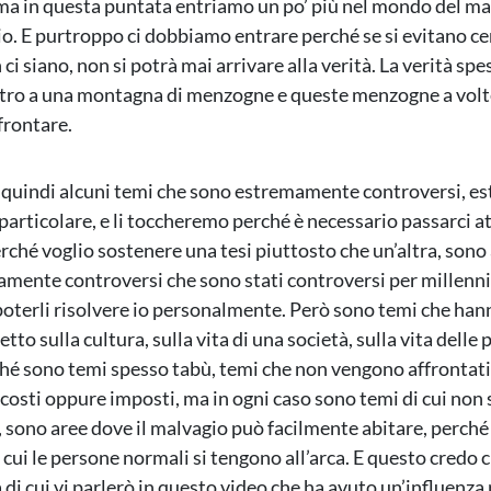
ma in questa puntata entriamo un po’ più nel mondo del mal
io. E purtroppo ci dobbiamo entrare perché se si evitano cer
 ci siano, non si potrà mai arrivare alla verità. La verità spe
etro a una montagna di menzogne e queste menzogne a vol
ffrontare.
quindi alcuni temi che sono estremamente controversi, 
 particolare, e li toccheremo perché è necessario passarci a
rché voglio sostenere una tesi piuttosto che un’altra, son
mente controversi che sono stati controversi per millenni
oterli risolvere io personalmente. Però sono temi che han
tto sulla cultura, sulla vita di una società, sulla vita delle
hé sono temi spesso tabù, temi che non vengono affrontati
osti oppure imposti, ma in ogni caso sono temi di cui non s
 sono aree dove il malvagio può facilmente abitare, perché
cui le persone normali si tengono all’arca. E questo credo ch
 di cui vi parlerò in questo video che ha avuto un’influenza