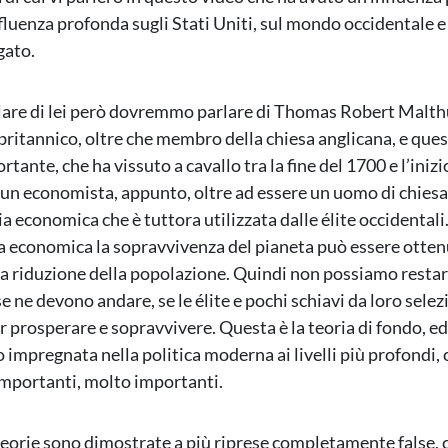
fluenza profonda sugli Stati Uniti, sul mondo occidentale e
gato.
lare di lei però dovremmo parlare di Thomas Robert Malth
ritannico, oltre che membro della chiesa anglicana, e ques
tante, che ha vissuto a cavallo tra la fine del 1700 e l’inizi
un economista, appunto, oltre ad essere un uomo di chiesa
ia economica che è tuttora utilizzata dalle élite occidentali
a economica la sopravvivenza del pianeta può essere otten
 riduzione della popolazione. Quindi non possiamo restare
se ne devono andare, se le élite e pochi schiavi da loro selez
 prosperare e sopravvivere. Questa è la teoria di fondo, ed
 impregnata nella politica moderna ai livelli più profondi, 
importanti, molto importanti.
eorie sono dimostrate a più riprese completamente false,