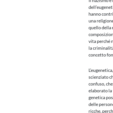
Il nazismo è
dell’eugenet
hanno contri
una religion
quello della 
composizione
vita perché n
la criminalit
concetto fo
L’eugenetica,
scienziato ch
confuso, che
elaborato la 
genetica posi
delle persone
ricche, perc