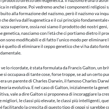
 il prodotto diretto dell’eugenetica. Il nazismo è una trasf
ica in religione. Poi vedremo anche i componenti religiosi s
buito alla formazione del nazismo, però il nazismo va inq
e che deriva dall’eugenetica e il cui principio fondamentale
razza superiore, ossia noi siamo il prodotto dei nostri geni,
 genetica, nasciamo con l’età che ci portiamo dietro il pro
on sono modificabili e di fatto l’unico modo per eliminare l
à è quello di eliminare il ceppo genetico che vi ha dato fonte
ndamentale.
 ve lo ricordate, è stata formulata da Francis Galton, un br
e si occupava di tante cose, forse troppe, se ad un certo pu
 era un parente di Charles Darwin, il famoso Charles Darw
teoria evolutiva. E nel caso di Galton, inizialmente la genet
tiva, vale a dire Galton si proponeva di incoraggiare la cresc
 migliori, le classi più elevate, le classi più intelligenti, que
hé facilitando la crescita di questo tipo di ceppi si sarebbe