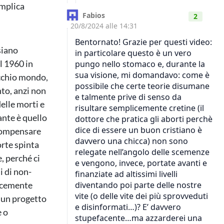
omplica
siano
l 1960 in
ecchio mondo,
nto, anzi non
delle morti e
nte è quello
 compensare
orte spinta
, perché ci
i di non-
icemente
 un progetto
e o