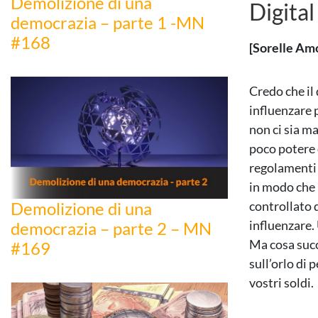
Demolizione di una
Digita
democrazia – parte 1 -MN
#168
[Sorelle Am
Credo che il
influenzare 
non ci sia ma
poco potere 
regolamenti 
in modo che 
Demolizione di una
controllato 
influenzare.
democrazia – parte 2 – MN
Ma cosa succ
#169
sull’orlo di
vostri soldi.