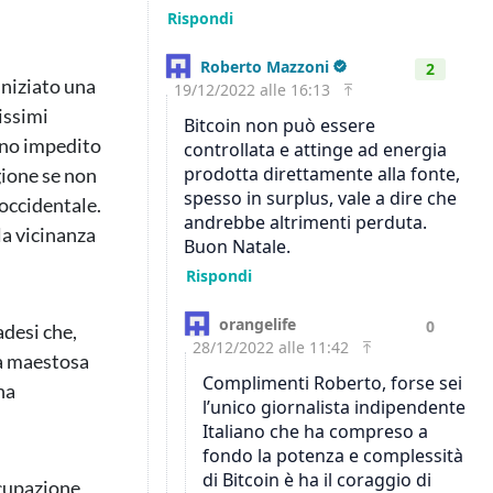
iniziato una
issimi
nno impedito
gione se non
 occidentale.
la vicinanza
adesi che,
na maestosa
ha
ccupazione