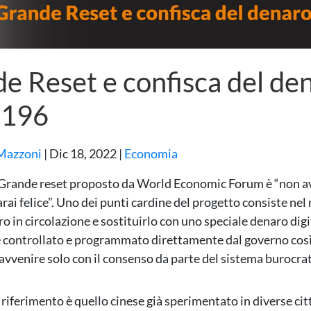
e Reset e confisca del de
196
Mazzoni
|
Dic 18, 2022
|
Economia
 Grande reset proposto da World Economic Forum è “non av
rai felice”. Uno dei punti cardine del progetto consiste nel 
ro in circolazione e sostituirlo con uno speciale denaro dig
 controllato e programmato direttamente dal governo così
avvenire solo con il consenso da parte del sistema burocrat
i riferimento è quello cinese già sperimentato in diverse cit