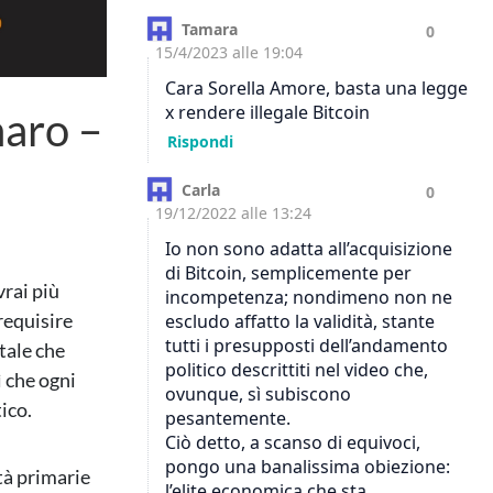
naro –
rai più
requisire
itale che
 che ogni
ico.
tà primarie