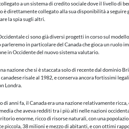
collegato a un sistema di credito sociale dove il livello di b
o è direttamente collegato alla sua disponibilità a seguire g
re la spia sugli altri.
cidentale ci sono già diversi progetti in corso sul modello
 parleremo in particolare del Canada che gioca un ruolo i
ione in Occidente del nuovo sistema valutario.
na nazione che si è staccata solo di recente dal dominio Bri
canadese risale al 1982, e conserva ancora fortissimi legali
con Londra.
o di anni fa, il Canada era una nazione relativamente ricca,
media che aveva redditi tra i più alti nelle nazioni occident
rritorio enorme, ricco di risorse naturali, con una popolazi
e piccola, 38 milioni e mezzo di abitanti, e con ottimi rapp