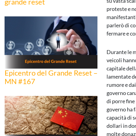
grande reset
su vasta sca
proteste e n
manifestanti
parlerò di co
fermare e con
Durante le m
veicoli hann
capitale del
Epicentro del Grande Reset –
lamentate del
MN #167
rumore e dai 
governo cana
di porre fine
governo ha fa
capacità di s
dollari in d
molte donazi