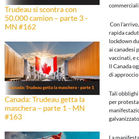
commerciali 
Trudeau si scontra con
50.000 camion – parte 3 -
Con l’arrivo
MN #162
rapida caduta
lockdown dur
ai canadesi p
vaccinati, e
Il Canada ogg
di approccio
Tali obbligh
Canada: Trudeau getta la
per protesta
maschera – parte 1 - MN
manifestazio
#163
galvanizzato
La manifesta