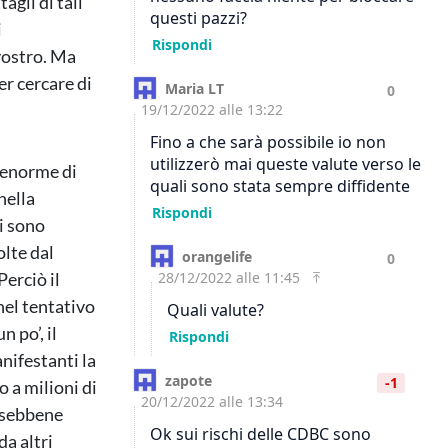
agli di tali
i
vostro. Ma
er cercare di
à enorme di
nella
si sono
olte dal
Perciò il
nel tentativo
 po’, il
nifestanti la
o a milioni di
E sebbene
da altri