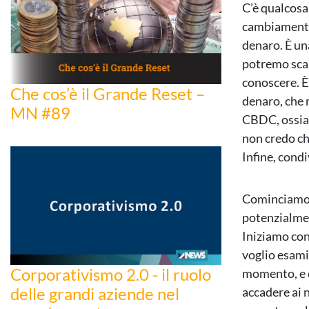
C’è qualcosa
cambiamento 
denaro. È un
potremo sca
conoscere. È
Che cos’è il Grande Reset –
denaro, che m
MN #89
CBDC, ossia l
non credo ch
Infine, condi
Cominciamo d
potenzialmen
Iniziamo con
voglio esami
Corporativismo 2.0 - il ruolo
momento, e c
delle grandi aziende nel
accadere ai 