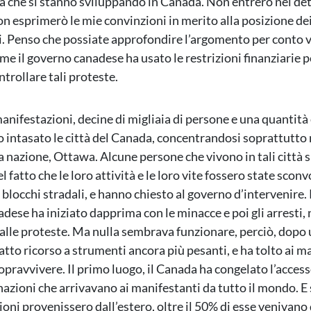
la che si stanno sviluppando in Canada. Non entrerò nei dett
on esprimerò le mie convinzioni in merito alla posizione de
. Penso che possiate approfondire l’argomento per conto 
me il governo canadese ha usato le restrizioni finanziarie p
trollare tali proteste.
anifestazioni, decine di migliaia di persone e una quantit
o intasato le città del Canada, concentrandosi soprattutto 
la nazione, Ottawa. Alcune persone che vivono in tali città 
 fatto che le loro attività e le loro vite fossero state sconv
blocchi stradali, e hanno chiesto al governo d’intervenire. 
dese ha iniziato dapprima con le minacce e poi gli arresti, 
 alle proteste. Ma nulla sembrava funzionare, perciò, dopo un
tto ricorso a strumenti ancora più pesanti, e ha tolto ai ma
opravvivere. Il primo luogo, il Canada ha congelato l’access
onazioni che arrivavano ai manifestanti da tutto il mondo. 
oni provenissero dall’estero, oltre il 50% di esse venivano 