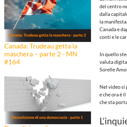
del centro n
dalla capita
la manifesta
Canada e dag
conti e le ca
Canada: Trudeau getta la
maschera – parte 2 - MN
In quello ste
#164
valuta digita
Sorelle Amor
Nel video si 
e che ora è 
che sta porta
L’inqu