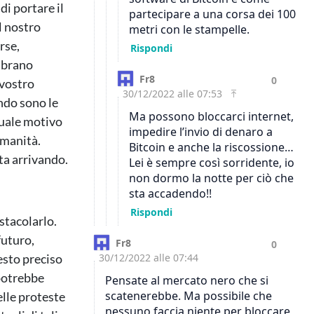
di portare il
l nostro
rse,
mbrano
 vostro
ando sono le
quale motivo
umanità.
sta arrivando.
stacolarlo.
futuro,
esto preciso
 potrebbe
elle proteste