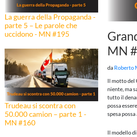
La guerra della Propaganda -
parte 5 – Le parole che
Grand
uccidono - MN #195
MN #
da
Roberto 
Il motto del
niente, ma sa
tutto il dena
Trudeau si scontra con
possa essere
50.000 camion – parte 1 -
spesa possa 
MN #160
Il modello d