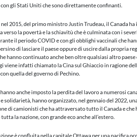
con gli Stati Uniti che sono direttamente confinanti.
, nel 2015, del primo ministro Justin Trudeau, il Canada ha 
 verso la povertà e la schiavitù che è culminata con i sever
ante il periodo COVID e con gli obblighi vaccinali che ha
ersino di lasciare il paese oppure di uscire dalla propria re
 che hanno continuato anche ben oltre qualsiasi altro paese
i viene infatti chiamato la Cina sul Ghiaccio in ragione del
 con quella del governo di Pechino.
i hanno anche imposto la perdita del lavoro a numerosi can
 e solidarietà, hanno organizzato, nel gennaio del 2022, u
ne di camionisti che ha attraversato tutto il Canada e che 
 tutta la nazione, con grande eco anche all’estero.
zione è confluita nella capitale Ottawa per una pacifica o