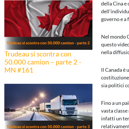
della Cina e 
dell’individu
governo e a fa
Nel mondo Oc
questo video
nella diffus
Trudeau si scontra con
50.000 camion – parte 2 -
MN #161
Il Canada è u
costituzione 
sia politici 
Fino a un pai
vasta classe 
infatti un te
relativament