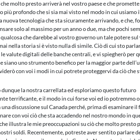
 che molto presto arriverà nel vostro paese e che promette 
più profondo che si sia mai visto nel modo in cui usiamo i
a nuova tecnologia che sta sicuramente arrivando, e che, fo
nsare solo al massimo per un anno o due, ma che pochi se
 qualcosa che darebbe al vostro governo un tale potere sul
ai nella storia si è visto nulla di simile. Ciò di cui sto parl
e valute digitali delle banche centrali, e vi spiegherò per 
e siano uno strumento benefico per la maggior parte dell’
viderò con voi i modi in cui potrete proteggervi da ciò che 
unque la nostra carrellata ed esploriamo questo futuro
te terrificante, e il modo in cui forse voi ed io potremmo o
 una discussione sul Canada perché, prima di esaminare il 
nare con voi ciò che sta accadendo nel nostro mondo in qu
he illustra le mie preoccupazioni su ciò che molto presto
nostri soldi. Recentemente, potreste aver sentito parlare d