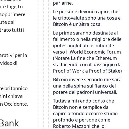
e è fuggito
l sopprimere
ute dal
rato tutti i
rativi per la
 video di
nze britannico
mini chiave
 in Occidente.
 Bank