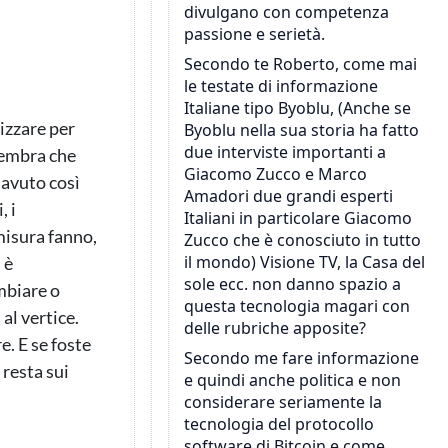
izzare per
sembra che
 avuto così
, i
misura fanno,
 è
mbiare o
al vertice.
e. E se foste
 resta sui