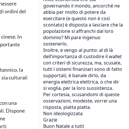
enessere
li ordini del
 cinese. In
mportante
tannico, la
 sia culturali
 con una
ali. Dispone
one
orti