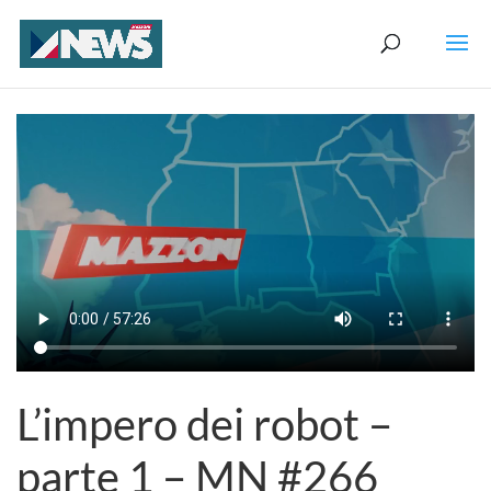
L’impero dei robot –
parte 1 – MN #266