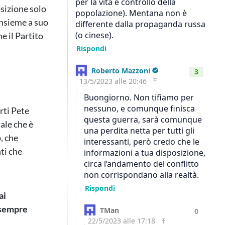
sizione solo
insieme a suo
e il Partito
rti Pete
ale che è
, che
ti che
ai
e sempre