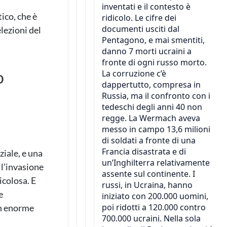
ico, che è
lezioni del
o
iale, e una
 l’invasione
icolosa. E
e
un enorme