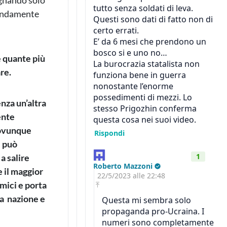
agnando solo
ofondamente
e quante più
re.
nza un’altra
ente
, ovunque
e può
a salire
e il maggior
emici e porta
sa nazione e