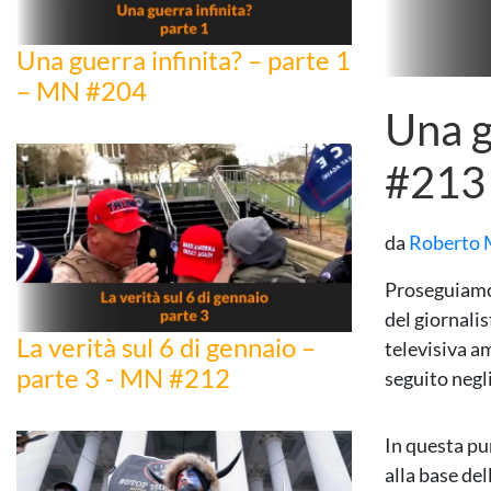
Una guerra infinita? – parte 1
– MN #204
Una g
#213
da
Roberto 
Proseguiamo 
del giornali
La verità sul 6 di gennaio –
televisiva a
parte 3 - MN #212
seguito negli
In questa pu
alla base de