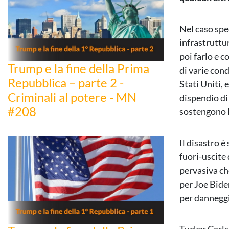
Nel caso spe
infrastruttu
poi farlo e 
Trump e la fine della Prima
di varie con
Repubblica – parte 2 -
Stati Uniti, 
Criminali al potere - MN
dispendio di
#208
sostengono 
Il disastro 
fuori-uscite
pervasiva ch
per Joe Biden
per danneggi