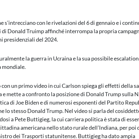
 s’intrecciano con le rivelazioni del 6 di gennaio e i contin
i di Donald Truimp affinché interrompa la propria campagn
ni presidenziali del 2024.
turalmente la guerra in Ucraina e la sua possibile escalatio
a mondiale.
on un primo video in cui Carlson spiega gli effetti della sa
a e mette a confronto la posizione di Donald Trump sulla 
litica di Joe Biden e di numerosi esponenti del Partito Repu
ne lo stesso Donald Trump. Nel video si parla del cosiddet
dosi a Pete Buttigieg, la cui carriera politica è stata di esse
cittadina americana nello stato rurale dell’Indiana, per poi
nistro dei Trasporti statunitense. Buttigieg ha dato ampia