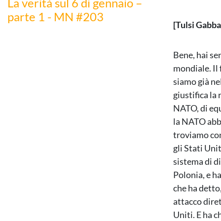
La verità sul 6 di gennaio –
parte 1 - MN #203
[Tulsi Gabba
Bene, hai se
mondiale. Il 
siamo già nel
giustifica la
NATO, di equi
la NATO abbi
troviamo con
gli Stati Uni
sistema di di
Polonia, e ha
che ha detto,
attacco dire
Uniti. E ha 