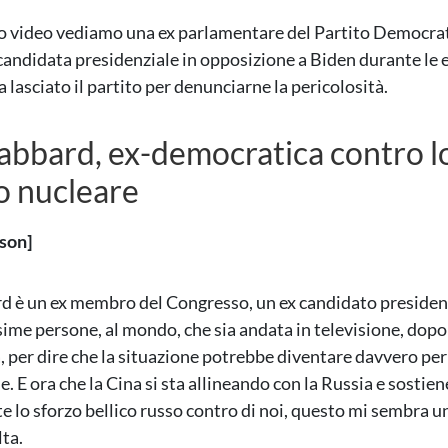
 video vediamo una ex parlamentare del Partito Democrat
candidata presidenziale in opposizione a Biden durante le e
 lasciato il partito per denunciarne la pericolosità.
Gabbard, ex-democratica contro l
o nucleare
son]
d è un ex membro del Congresso, un ex candidato presidenz
sime persone, al mondo, che sia andata in televisione, dopo
a, per dire che la situazione potrebbe diventare davvero per
. E ora che la Cina si sta allineando con la Russia e sostien
e lo sforzo bellico russo contro di noi, questo mi sembra 
lta.