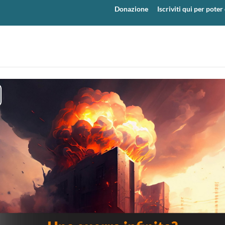
Donazione
Iscriviti qui per pot
y
eo