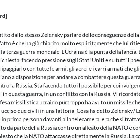
rd]
ntito dallo stesso Zelensky parlare delle conseguenze della
fatto è che ha già chiarito molto esplicitamente che lui riti
la terza guerra mondiale. L’Ucraina è la punta della lancia. 
 richiesta, facendo pressione sugli Stati Uniti e su tutti i pae
paggiarlo con tutte le armi, gli aerei e i carri armati che gli
ano a disposizione per andare a combattere questa guerra i
tro la Russia. Sta facendo tutto il possibile per coinvolge
ti in questa guerra, in un conflitto con la Russia. Vi ricorda
fesa missilistica ucraino purtroppo ha avuto un missile che 
 ucciso due civili in una fattoria. Cosa ha detto Zelensky? 
 in prima persona davanti alla telecamera, era che si tratta
tto da parte della Russia contro un alleato della NATO e con
chiesto che la NATO attaccasse direttamente la Russia. La c