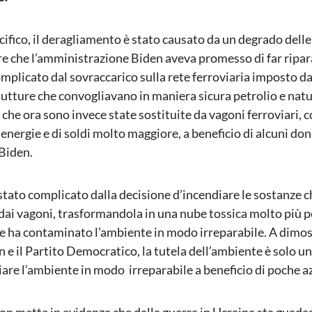
cifico, il deragliamento è stato causato da un degrado delle
re che l’amministrazione Biden aveva promesso di far ripar
complicato dal sovraccarico sulla rete ferroviaria imposto d
dutture che convogliavano in maniera sicura petrolio e natu
e che ora sono invece state sostituite da vagoni ferroviari, 
 energie e di soldi molto maggiore, a beneficio di alcuni don
Biden.
è stato complicato dalla decisione d’incendiare le sostanze 
 dai vagoni, trasformandola in una nube tossica molto più p
e ha contaminato l’ambiente in modo irreparabile. A dimo
 e il Partito Democratico, la tutela dell’ambiente è solo un
are l’ambiente in modo irreparabile a beneficio di poche a