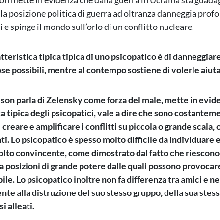
on mette in evidenza che dalla guerra in Ucraina sta guad
e la posizione politica di guerra ad oltranza danneggia pr
ti e spinge il mondo sull’orlo di un conflitto nucleare.
atteristica tipica tipica di uno psicopatico è di danneggiar
se possibili, mentre al contempo sostiene di volerle aiuta
on parla di Zelensky come forza del male, mette in evide
ca tipica degli psicopatici, vale a dire che sono costantem
l creare e amplificare i conflitti su piccola o grande scala
ti. Lo psicopatico è spesso molto difficile da individuare 
to convincente, come dimostrato dal fatto che riescono 
 a posizioni di grande potere dalle quali possono provocar
ile. Lo psicopatico inoltre non fa differenza tra amici e n
nte alla distruzione del suo stesso gruppo, della sua stes
si alleati.