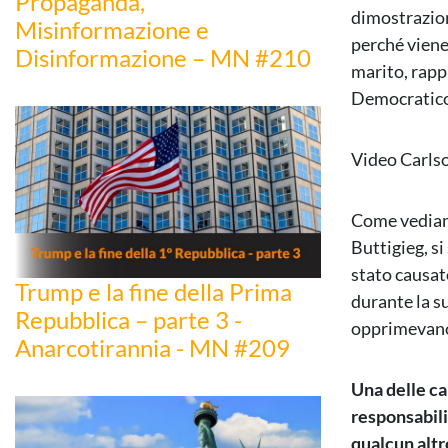
Propaganda,
dimostrazion
Misinformazione e
perché viene,
Disinformazione – MN #210
marito, rapp
Democratico
Video Carls
Come vediamo
Buttigieg, s
stato causat
Trump e la fine della Prima
durante la s
Repubblica – parte 3 -
opprimevano 
Anarcotirannia - MN #209
Una delle ca
responsabili
qualcun altr