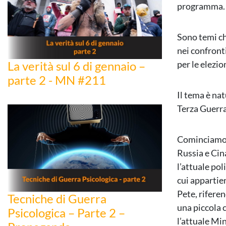
programma.
Sono temi che
nei confront
per le elezio
La verità sul 6 di gennaio –
parte 2 - MN #211
Il tema è na
Terza Guerr
Cominciamo c
Russia e Cin
l’attuale po
cui appartie
Pete, riferen
Tecniche di Guerra
una piccola 
Psicologica – Parte 2 –
l’attuale Mi