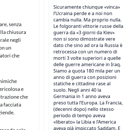
are, senza
alla chiusura
rale negli
con un
atori che
chimiche
ericolosa e
strazione che
a facciata
ziende.