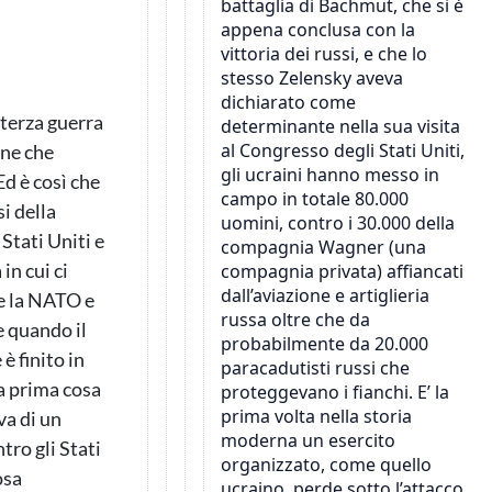
 terza guerra
ene che
Ed è così che
si della
 Stati Uniti e
n cui ci
re la NATO e
te quando il
è finito in
La prima cosa
va di un
tro gli Stati
osa