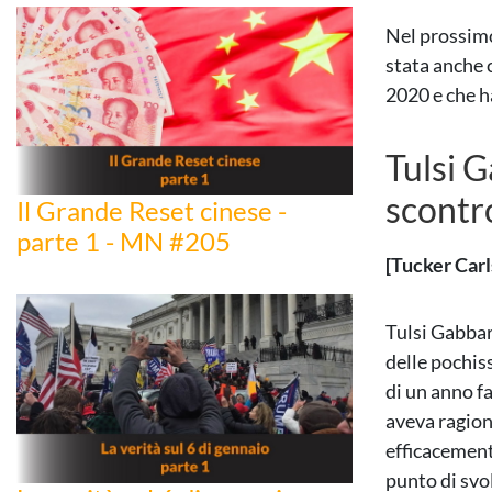
Nel prossimo
stata anche 
2020 e che ha
Tulsi 
scontr
Il Grande Reset cinese -
parte 1 - MN #205
[Tucker Carl
Tulsi Gabbar
delle pochis
di un anno f
aveva ragione
efficacement
punto di svo