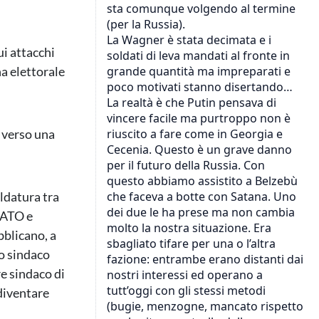
ui attacchi
a elettorale
n verso una
ldatura tra
NATO e
bblicano, a
to sindaco
re sindaco di
 diventare