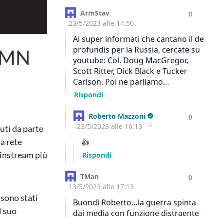
– MN
uti da parte
la rete
ainstream più
 sono stati
l suo