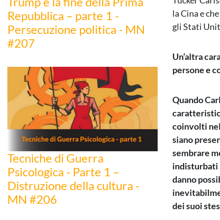
Trump e la fine della Prima
Tucker Carls
la Cina e ch
Repubblica – parte 1 -
gli Stati Uni
Persecuzione politica - MN
#207
Un’altra car
persone e co
Quando Carls
caratteristi
coinvolti ne
siano presen
sembrare mol
Tecniche di Guerra
indisturbati
Psicologica - Parte 1 –
danno possib
Distruzione della cultura -
inevitabilme
MN #206
dei suoi stes